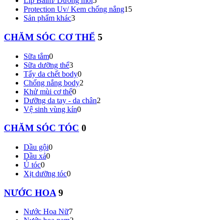
Lip Balm/ Dưỡng môi
5
Protection Uv/ Kem chống nắng
15
Sản phẩm khác
3
CHĂM SÓC CƠ THỂ
5
Sữa tắm
0
Sữa dưỡng thể
3
Tẩy da chết body
0
Chống nắng body
2
Khử mùi cơ thể
0
Dưỡng da tay - da chân
2
Vệ sinh vùng kín
0
CHĂM SÓC TÓC
0
Dầu gội
0
Dầu xả
0
Ủ tóc
0
Xịt dưỡng tóc
0
NƯỚC HOA
9
Nước Hoa Nữ
7