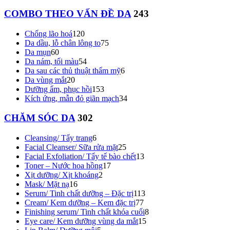
COMBO THEO VẤN ĐỀ DA
243
Chống lão hoá
120
Da dầu, lỗ chân lông to
75
Da mụn
60
Da nám, tối màu
54
Da sau các thủ thuật thẩm mỹ
6
Da vùng mắt
20
Dưỡng ẩm, phục hồi
153
Kích ứng, mẫn đỏ giãn mạch
34
CHĂM SÓC DA
302
Cleansing/ Tẩy trang
6
Facial Cleanser/ Sữa rửa mặt
25
Facial Exfoliation/ Tẩy tế bào chết
13
Toner – Nước hoa hồng
17
Xịt dưỡng/ Xịt khoáng
2
Mask/ Mặt nạ
16
Serum/ Tinh chất dưỡng – Đặc trị
113
Cream/ Kem dưỡng – Kem đặc trị
77
Finishing serum/ Tinh chất khóa cuối
8
Eye care/ Kem dưỡng vùng da mắt
15