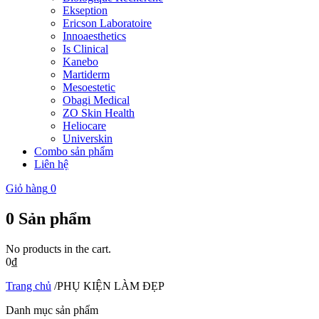
Ekseption
Ericson Laboratoire
Innoaesthetics
Is Clinical
Kanebo
Martiderm
Mesoestetic
Obagi Medical
ZO Skin Health
Heliocare
Universkin
Combo sản phẩm
Liên hệ
Giỏ hàng
0
0
Sản phẩm
No products in the cart.
0
₫
Trang chủ
/
PHỤ KIỆN LÀM ĐẸP
Danh mục sản phẩm