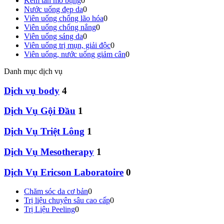
Kem tan mỡ bụng
0
Nước uống đẹp da
0
Viên uống chống lão hóa
0
Viên uống chống nắng
0
Viên uống sáng da
0
Viên uống trị mụn, giải độc
0
Viên uống, nước uống giảm cân
0
Danh mục dịch vụ
Dịch vụ body
4
Dịch Vụ Gội Đầu
1
Dịch Vụ Triệt Lông
1
Dịch Vụ Mesotherapy
1
Dịch Vụ Ericson Laboratoire
0
Chăm sóc da cơ bản
0
Trị liệu chuyên sâu cao cấp
0
Trị Liệu Peeling
0