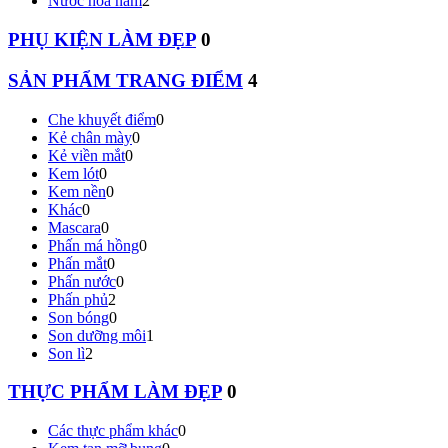
Nước hoa nam
2
PHỤ KIỆN LÀM ĐẸP
0
SẢN PHẨM TRANG ĐIỂM
4
Che khuyết điểm
0
Kẻ chân mày
0
Kẻ viền mắt
0
Kem lót
0
Kem nền
0
Khác
0
Mascara
0
Phấn má hồng
0
Phấn mắt
0
Phấn nước
0
Phấn phủ
2
Son bóng
0
Son dưỡng môi
1
Son lì
2
THỰC PHẨM LÀM ĐẸP
0
Các thực phẩm khác
0