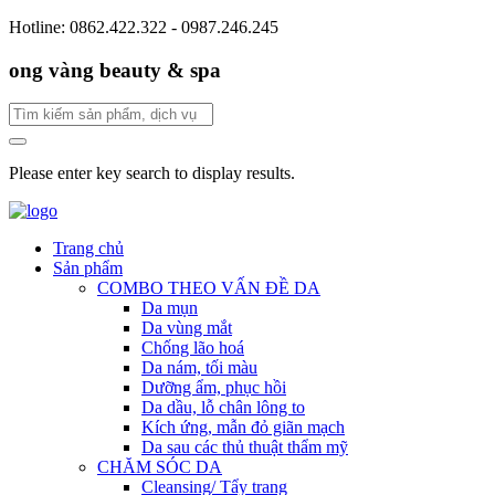
Hotline: 0862.422.322 - 0987.246.245
ong vàng beauty & spa
Please enter key search to display results.
Trang chủ
Sản phẩm
COMBO THEO VẤN ĐỀ DA
Da mụn
Da vùng mắt
Chống lão hoá
Da nám, tối màu
Dưỡng ẩm, phục hồi
Da dầu, lỗ chân lông to
Kích ứng, mẫn đỏ giãn mạch
Da sau các thủ thuật thẩm mỹ
CHĂM SÓC DA
Cleansing/ Tẩy trang