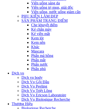
Viên uống sáng da
Viên uống trị mụn, giải độc
Viên uống, nước uống giảm cân
PHỤ KIỆN LÀM ĐẸP
SẢN PHẨM TRANG ĐIỂM
Che khuyết điểm
Kẻ chân mày
Kẻ viền mắt
Kem lót
Kem nền
Khác
Mascara
Phấn má hồng
Phấn mắt
Phấn nước
Phấn phủ
Dịch vụ
Dịch vụ body
Dịch Vụ Gội Đầu
Dịch Vụ Peeling
Dịch Vụ Triệt Lông
Dịch Vụ Ericson Laboratoire
Dịch Vụ Biologique Recherche
Thương Hiệu
Biologique Recherche