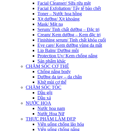
Facial Cleanser/ Sữa rửa mặt
Facial Exfoliation/ Tẩy tế bào chết
Toner – Nước hoa hồng
Xịt dưỡng/ Xịt khoáng
Mask/ Mặt nạ
Serum/ Tinh chất dưỡng – Đặc trị
Cream/ Kem dưỡng – Kem đặc trị
Finishing serum/ Tinh chất khóa cuối
Eye care/ Kem dưỡng vùng da mắt
Lip Balm/ Dưỡng môi
Protection Uv/ Kem chống nắng
Sản phẩm khác
CHĂM SÓC CƠ THỂ
Chống nắng body
Dưỡng da tay – da chân
Khử mùi cơ thể
CHĂM SÓC TÓC
Dầu gội
Dầu xả
NƯỚC HOA
Nước hoa nam
Nước Hoa Nữ
THỰC PHẨM LÀM ĐẸP
Viên uống chống lão hóa
Viên uống chống nắng