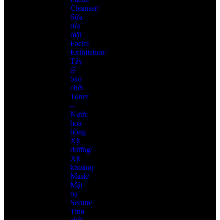
Cleanser/
Sữa
rửa
mặt
Facial
Exfoliation/
Tẩy
tế
bào
chết
Toner
–
Nước
hoa
hồng
Xịt
dưỡng/
Xịt
khoáng
Mask/
Mặt
nạ
Serum/
Tinh