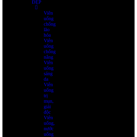
ĐẸP
Viên
uống
chống
lão
hóa
Viên
uống
chống
nắng
Viên
uống
sáng
da
Viên
uống
trị
mụn,
giải
độc
Viên
uống,
nước
uống