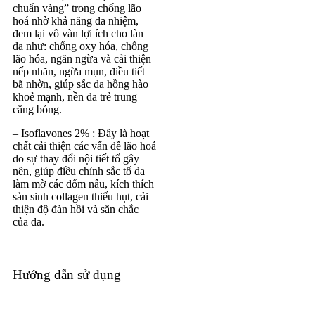
chuẩn vàng” trong chống lão
hoá nhờ khả năng đa nhiệm,
đem lại vô vàn lợi ích cho làn
da như: chống oxy hóa, chống
lão hóa, ngăn ngừa và cải thiện
nếp nhăn, ngừa mụn, điều tiết
bã nhờn, giúp sắc da hồng hào
khoẻ mạnh, nền da trẻ trung
căng bóng.
– Isoflavones 2% : Đây là hoạt
chất cải thiện các vấn đề lão hoá
do sự thay đổi nội tiết tố gây
nên, giúp điều chỉnh sắc tố da
làm mờ các đốm nâu, kích thích
sản sinh collagen thiếu hụt, cải
thiện độ đàn hồi và săn chắc
của da.
Hướng dẫn sử dụng