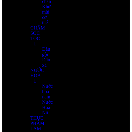
chân
Khử
mùi
cơ
thể
CHĂM
SÓC
TÓC
Dầu
gội
Dầu
xả
NƯỚC
HOA
Nước
hoa
nam
Nước
Hoa
Nữ
THỰC
PHẨM
LÀM