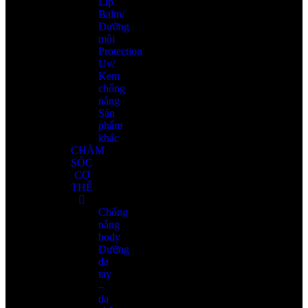
Lip
Balm/
Dưỡng
môi
Protection
Uv/
Kem
chống
nắng
Sản
phẩm
khác
CHĂM
SÓC
CƠ
THỂ
Chống
nắng
body
Dưỡng
da
tay
–
da