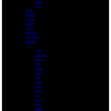
giảm
cân
PHỤ
KIỆN
LÀM
ĐẸP
SẢN
PHẨM
TRANG
ĐIỂM
Che
khuyết
điểm
Kẻ
chân
mày
Kẻ
viền
mắt
Kem
lót
Kem
nền
Khác