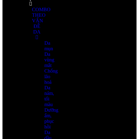
COMBO
THEO
VẤN
ĐỀ
DA
Da
mụn
Da
vùng
mắt
Chống
lão
hoá
Da
nám,
tối
màu
Dưỡng
ẩm,
phục
hồi
Da
dầu,