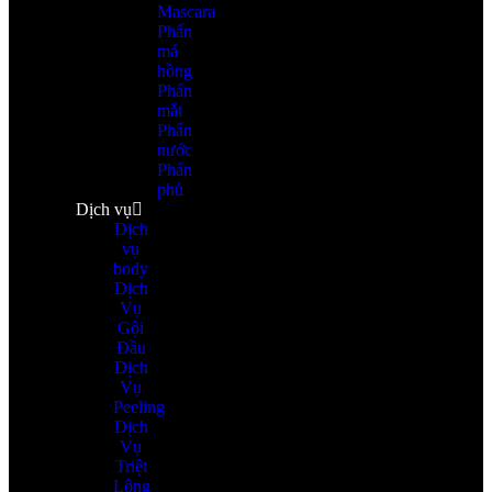
Mascara
Phấn
má
hồng
Phấn
mắt
Phấn
nước
Phấn
phủ
Dịch vụ
Dịch
vụ
body
Dịch
Vụ
Gội
Đầu
Dịch
Vụ
Peeling
Dịch
Vụ
Triệt
Lông