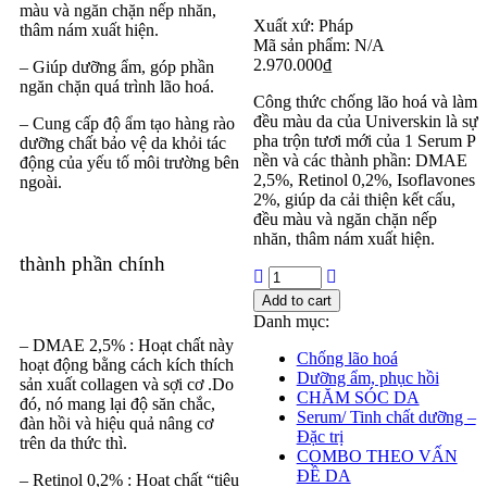
màu và ngăn chặn nếp nhăn,
Xuất xứ:
Pháp
thâm nám xuất hiện.
Mã sản phẩm:
N/A
2.970.000
₫
– Giúp dưỡng ẩm, góp phần
ngăn chặn quá trình lão hoá.
Công thức chống lão hoá và làm
đều màu da của Universkin là sự
– Cung cấp độ ẩm tạo hàng rào
pha trộn tươi mới của 1 Serum P
dưỡng chất bảo vệ da khỏi tác
nền và các thành phần: DMAE
động của yếu tố môi trường bên
2,5%, Retinol 0,2%, Isoflavones
ngoài.
2%, giúp da cải thiện kết cấu,
đều màu và ngăn chặn nếp
nhăn, thâm nám xuất hiện.
thành phần chính
Add to cart
Danh mục:
– DMAE 2,5% : Hoạt chất này
Chống lão hoá
hoạt động bằng cách kích thích
Dưỡng ẩm, phục hồi
sản xuất collagen và sợi cơ .Do
CHĂM SÓC DA
đó, nó mang lại độ săn chắc,
Serum/ Tinh chất dưỡng –
đàn hồi và hiệu quả nâng cơ
Đặc trị
trên da thức thì.
COMBO THEO VẤN
ĐỀ DA
– Retinol 0,2% : Hoạt chất “tiêu