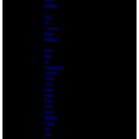
chất
dưỡng
–
Đặc
trị
Cream/
Kem
dưỡng
–
Kem
đặc
trị
Finishing
serum/
Tinh
chất
khóa
cuối
Eye
care/
Kem
dưỡng
vùng
da
mắt