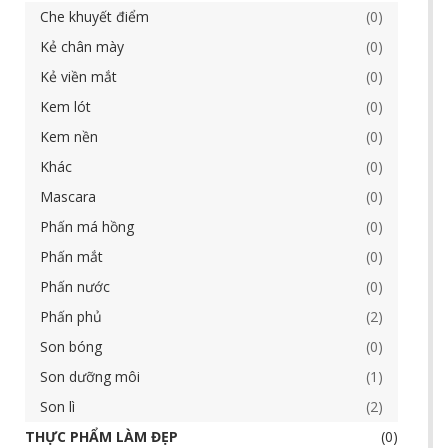
Che khuyết điểm
0
Kẻ chân mày
0
Kẻ viền mắt
0
Kem lót
0
Kem nền
0
Khác
0
Mascara
0
Phấn má hồng
0
Phấn mắt
0
Phấn nước
0
Phấn phủ
2
Son bóng
0
Son dưỡng môi
1
Son lì
2
THỰC PHẨM LÀM ĐẸP
0