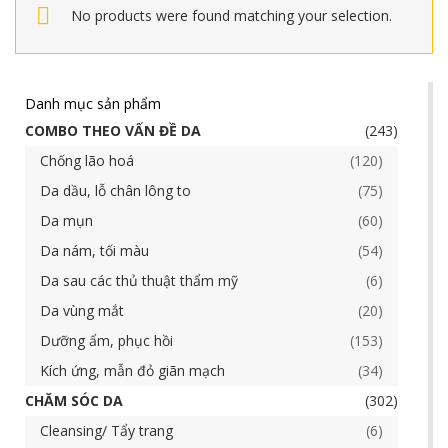
No products were found matching your selection.
Danh mục sản phẩm
COMBO THEO VẤN ĐỀ DA
243
Chống lão hoá
120
Da dầu, lỗ chân lông to
75
Da mụn
60
Da nám, tối màu
54
Da sau các thủ thuật thẩm mỹ
6
Da vùng mắt
20
Dưỡng ẩm, phục hồi
153
Kích ứng, mẫn đỏ giãn mạch
34
CHĂM SÓC DA
302
Cleansing/ Tẩy trang
6