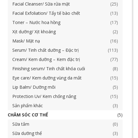
Facial Cleanser/ Sữa rửa mặt
25
Facial Exfoliation/ Tẩy tế bào chết
13
Toner – Nước hoa hồng
17
Xịt dưỡng/ Xịt khoáng
2
Mask/ Mặt nạ
16
Serum/ Tinh chất dưỡng – Đặc trị
113
Cream/ Kem dưỡng – Kem đặc trị
77
Finishing serum/ Tinh chất khóa cuối
8
Eye care/ Kem dưỡng vùng da mắt
15
Lip Balm/ Dưỡng môi
5
Protection Uv/ Kem chống nắng
15
Sản phẩm khác
3
CHĂM SÓC CƠ THỂ
5
Sữa tắm
0
Sữa dưỡng thể
3