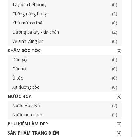
Tẩy da chết body
0
Chống nắng body
2
Khử mùi cơ thể
0
Dưỡng da tay - da chân
2
Vệ sinh vùng kín
0
CHĂM SÓC TÓC
0
Dầu gội
0
Dầu xả
0
Ủ tóc
0
Xịt dưỡng tóc
0
NƯỚC HOA
9
Nước Hoa Nữ
7
Nước hoa nam
2
PHỤ KIỆN LÀM ĐẸP
0
SẢN PHẨM TRANG ĐIỂM
4