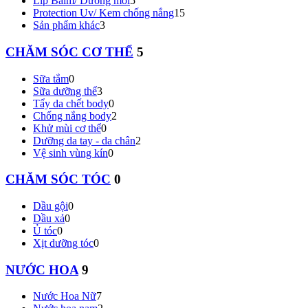
Lip Balm/ Dưỡng môi
5
Protection Uv/ Kem chống nắng
15
Sản phẩm khác
3
CHĂM SÓC CƠ THỂ
5
Sữa tắm
0
Sữa dưỡng thể
3
Tẩy da chết body
0
Chống nắng body
2
Khử mùi cơ thể
0
Dưỡng da tay - da chân
2
Vệ sinh vùng kín
0
CHĂM SÓC TÓC
0
Dầu gội
0
Dầu xả
0
Ủ tóc
0
Xịt dưỡng tóc
0
NƯỚC HOA
9
Nước Hoa Nữ
7