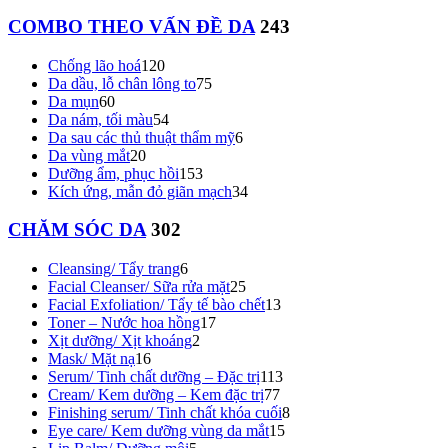
COMBO THEO VẤN ĐỀ DA
243
Chống lão hoá
120
Da dầu, lỗ chân lông to
75
Da mụn
60
Da nám, tối màu
54
Da sau các thủ thuật thẩm mỹ
6
Da vùng mắt
20
Dưỡng ẩm, phục hồi
153
Kích ứng, mẫn đỏ giãn mạch
34
CHĂM SÓC DA
302
Cleansing/ Tẩy trang
6
Facial Cleanser/ Sữa rửa mặt
25
Facial Exfoliation/ Tẩy tế bào chết
13
Toner – Nước hoa hồng
17
Xịt dưỡng/ Xịt khoáng
2
Mask/ Mặt nạ
16
Serum/ Tinh chất dưỡng – Đặc trị
113
Cream/ Kem dưỡng – Kem đặc trị
77
Finishing serum/ Tinh chất khóa cuối
8
Eye care/ Kem dưỡng vùng da mắt
15