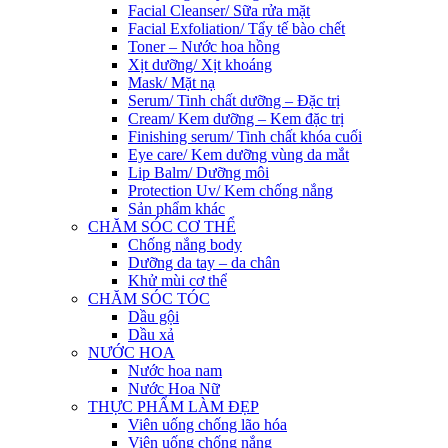
Facial Cleanser/ Sữa rửa mặt
Facial Exfoliation/ Tẩy tế bào chết
Toner – Nước hoa hồng
Xịt dưỡng/ Xịt khoáng
Mask/ Mặt nạ
Serum/ Tinh chất dưỡng – Đặc trị
Cream/ Kem dưỡng – Kem đặc trị
Finishing serum/ Tinh chất khóa cuối
Eye care/ Kem dưỡng vùng da mắt
Lip Balm/ Dưỡng môi
Protection Uv/ Kem chống nắng
Sản phẩm khác
CHĂM SÓC CƠ THỂ
Chống nắng body
Dưỡng da tay – da chân
Khử mùi cơ thể
CHĂM SÓC TÓC
Dầu gội
Dầu xả
NƯỚC HOA
Nước hoa nam
Nước Hoa Nữ
THỰC PHẨM LÀM ĐẸP
Viên uống chống lão hóa
Viên uống chống nắng