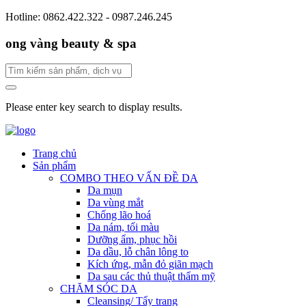
Hotline: 0862.422.322 - 0987.246.245
ong vàng beauty & spa
Please enter key search to display results.
Trang chủ
Sản phẩm
COMBO THEO VẤN ĐỀ DA
Da mụn
Da vùng mắt
Chống lão hoá
Da nám, tối màu
Dưỡng ẩm, phục hồi
Da dầu, lỗ chân lông to
Kích ứng, mẫn đỏ giãn mạch
Da sau các thủ thuật thẩm mỹ
CHĂM SÓC DA
Cleansing/ Tẩy trang