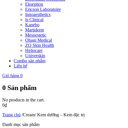
Ekseption
Ericson Laboratoire
Innoaesthetics
Is Clinical
Kanebo
Martiderm
Mesoestetic
Obagi Medical
ZO Skin Health
Heliocare
Universkin
Combo sản phẩm
Liên hệ
Giỏ hàng
0
0
Sản phẩm
No products in the cart.
0
₫
Trang chủ
/
Cream/ Kem dưỡng – Kem đặc trị
Danh mục sản phẩm