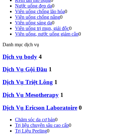
Kem tan mỡ bụng
0
Nước uống đẹp da
0
Viên uống chống lão hóa
0
Viên uống chống nắng
0
Viên uống sáng da
0
Viên uống trị mụn, giải độc
0
Viên uống, nước uống giảm cân
0
Danh mục dịch vụ
Dịch vụ body
4
Dịch Vụ Gội Đầu
1
Dịch Vụ Triệt Lông
1
Dịch Vụ Mesotherapy
1
Dịch Vụ Ericson Laboratoire
0
Chăm sóc da cơ bản
0
Trị liệu chuyên sâu cao cấp
0
Trị Liệu Peeling
0