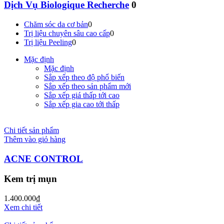
Dịch Vụ Biologique Recherche
0
Chăm sóc da cơ bản
0
Trị liệu chuyên sâu cao cấp
0
Trị liệu Peeling
0
Mặc định
Mặc định
Sắp xếp theo độ phổ biến
Sắp xếp theo sản phẩm mới
Sắp xếp giá thấp tới cao
Sắp xếp gia cao tới thấp
Chi tiết sản phẩm
Thêm vào giỏ hàng
ACNE CONTROL
Kem trị mụn
1.400.000
₫
Xem chi tiết