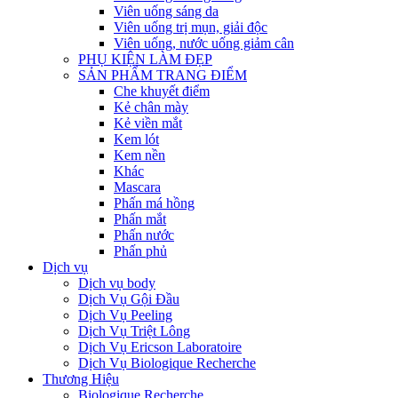
Viên uống sáng da
Viên uống trị mụn, giải độc
Viên uống, nước uống giảm cân
PHỤ KIỆN LÀM ĐẸP
SẢN PHẨM TRANG ĐIỂM
Che khuyết điểm
Kẻ chân mày
Kẻ viền mắt
Kem lót
Kem nền
Khác
Mascara
Phấn má hồng
Phấn mắt
Phấn nước
Phấn phủ
Dịch vụ
Dịch vụ body
Dịch Vụ Gội Đầu
Dịch Vụ Peeling
Dịch Vụ Triệt Lông
Dịch Vụ Ericson Laboratoire
Dịch Vụ Biologique Recherche
Thương Hiệu
Biologique Recherche