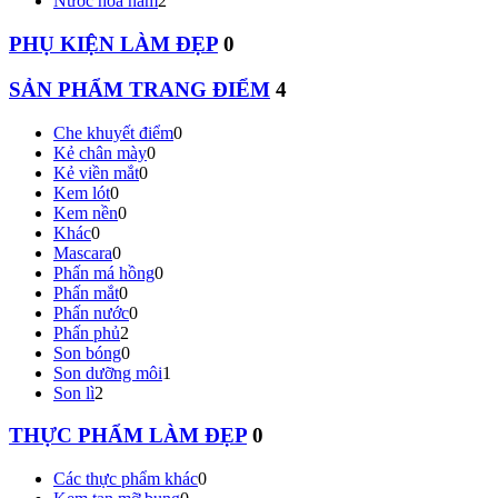
Nước hoa nam
2
PHỤ KIỆN LÀM ĐẸP
0
SẢN PHẨM TRANG ĐIỂM
4
Che khuyết điểm
0
Kẻ chân mày
0
Kẻ viền mắt
0
Kem lót
0
Kem nền
0
Khác
0
Mascara
0
Phấn má hồng
0
Phấn mắt
0
Phấn nước
0
Phấn phủ
2
Son bóng
0
Son dưỡng môi
1
Son lì
2
THỰC PHẨM LÀM ĐẸP
0
Các thực phẩm khác
0