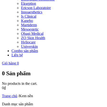
Ekseption
Ericson Laboratoire
Innoaesthetics
Is Clinical
Kanebo
Martiderm
Mesoestetic
Obagi Medical
ZO Skin Health
Heliocare
Universkin
Combo sản phẩm
Liên hệ
Giỏ hàng
0
0
Sản phẩm
No products in the cart.
0
₫
Trang chủ
/
Kem nền
Danh mục sản phẩm