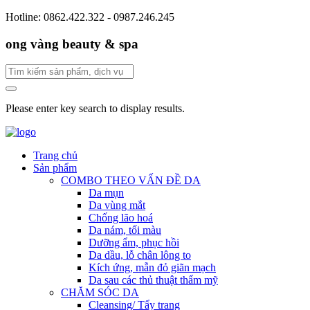
Hotline: 0862.422.322 - 0987.246.245
ong vàng beauty & spa
Please enter key search to display results.
Trang chủ
Sản phẩm
COMBO THEO VẤN ĐỀ DA
Da mụn
Da vùng mắt
Chống lão hoá
Da nám, tối màu
Dưỡng ẩm, phục hồi
Da dầu, lỗ chân lông to
Kích ứng, mẫn đỏ giãn mạch
Da sau các thủ thuật thẩm mỹ
CHĂM SÓC DA
Cleansing/ Tẩy trang