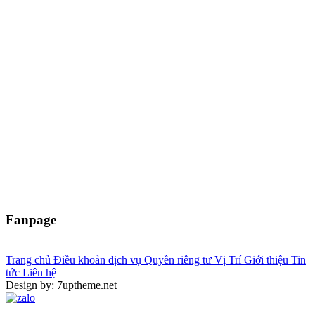
Fanpage
Trang chủ
Điều khoản dịch vụ
Quyền riêng tư
Vị Trí
Giới thiệu
Tin
tức
Liên hệ
Design by: 7uptheme.net