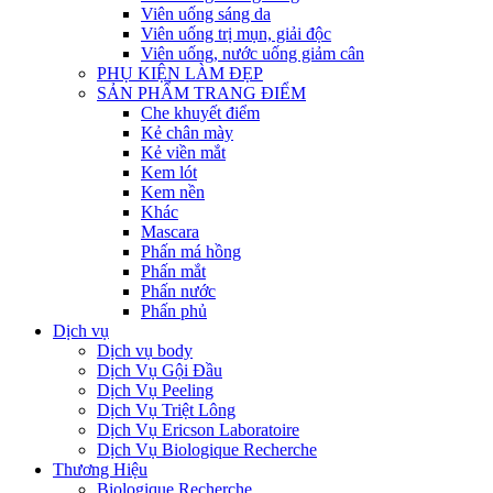
Viên uống sáng da
Viên uống trị mụn, giải độc
Viên uống, nước uống giảm cân
PHỤ KIỆN LÀM ĐẸP
SẢN PHẨM TRANG ĐIỂM
Che khuyết điểm
Kẻ chân mày
Kẻ viền mắt
Kem lót
Kem nền
Khác
Mascara
Phấn má hồng
Phấn mắt
Phấn nước
Phấn phủ
Dịch vụ
Dịch vụ body
Dịch Vụ Gội Đầu
Dịch Vụ Peeling
Dịch Vụ Triệt Lông
Dịch Vụ Ericson Laboratoire
Dịch Vụ Biologique Recherche
Thương Hiệu
Biologique Recherche