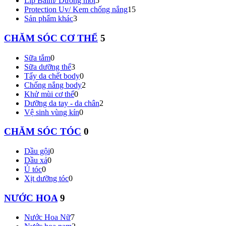
Lip Balm/ Dưỡng môi
5
Protection Uv/ Kem chống nắng
15
Sản phẩm khác
3
CHĂM SÓC CƠ THỂ
5
Sữa tắm
0
Sữa dưỡng thể
3
Tẩy da chết body
0
Chống nắng body
2
Khử mùi cơ thể
0
Dưỡng da tay - da chân
2
Vệ sinh vùng kín
0
CHĂM SÓC TÓC
0
Dầu gội
0
Dầu xả
0
Ủ tóc
0
Xịt dưỡng tóc
0
NƯỚC HOA
9
Nước Hoa Nữ
7