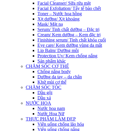
Facial Cleanser/ Sữa rửa mặt
Facial Exfoliation/ Tẩy tế bào chết
Toner – Nước hoa hồng
Xịt dưỡng/ Xịt khoáng
Mask/ Mặt nạ
Serum/ Tinh chất dưỡng – Đặc trị
Cream/ Kem dưỡng – Kem đặc trị
Finishing serum/ Tinh chất khóa cuối
Eye care/ Kem dưỡng vùng da mắt
Lip Balm/ Dưỡng môi
Protection Uv/ Kem chống nắng
Sản phẩm khác
CHĂM SÓC CƠ THỂ
Chống nắng body
Dưỡng da tay – da chân
Khử mùi cơ thể
CHĂM SÓC TÓC
Dầu gội
Dầu xả
NƯỚC HOA
Nước hoa nam
Nước Hoa Nữ
THỰC PHẨM LÀM ĐẸP
Viên uống chống lão hóa
Viên uống chống nắng