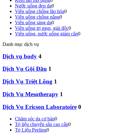
Kem tan mỡ bụng
0
Nước uống đẹp da
0
Viên uống chống lão hóa
0
Viên uống chống nắng
0
Viên uống sáng da
0
Viên uống trị mụn, giải độc
0
Viên uống, nước uống giảm cân
0
Danh mục dịch vụ
Dịch vụ body
4
Dịch Vụ Gội Đầu
1
Dịch Vụ Triệt Lông
1
Dịch Vụ Mesotherapy
1
Dịch Vụ Ericson Laboratoire
0
Chăm sóc da cơ bản
0
Trị liệu chuyên sâu cao cấp
0
Trị Liệu Peeling
0