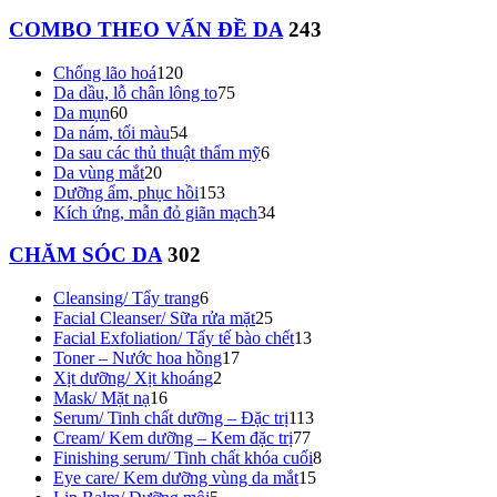
COMBO THEO VẤN ĐỀ DA
243
Chống lão hoá
120
Da dầu, lỗ chân lông to
75
Da mụn
60
Da nám, tối màu
54
Da sau các thủ thuật thẩm mỹ
6
Da vùng mắt
20
Dưỡng ẩm, phục hồi
153
Kích ứng, mẫn đỏ giãn mạch
34
CHĂM SÓC DA
302
Cleansing/ Tẩy trang
6
Facial Cleanser/ Sữa rửa mặt
25
Facial Exfoliation/ Tẩy tế bào chết
13
Toner – Nước hoa hồng
17
Xịt dưỡng/ Xịt khoáng
2
Mask/ Mặt nạ
16
Serum/ Tinh chất dưỡng – Đặc trị
113
Cream/ Kem dưỡng – Kem đặc trị
77
Finishing serum/ Tinh chất khóa cuối
8
Eye care/ Kem dưỡng vùng da mắt
15