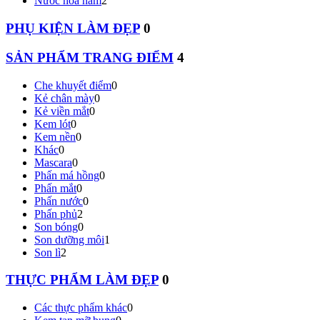
Nước hoa nam
2
PHỤ KIỆN LÀM ĐẸP
0
SẢN PHẨM TRANG ĐIỂM
4
Che khuyết điểm
0
Kẻ chân mày
0
Kẻ viền mắt
0
Kem lót
0
Kem nền
0
Khác
0
Mascara
0
Phấn má hồng
0
Phấn mắt
0
Phấn nước
0
Phấn phủ
2
Son bóng
0
Son dưỡng môi
1
Son lì
2
THỰC PHẨM LÀM ĐẸP
0
Các thực phẩm khác
0