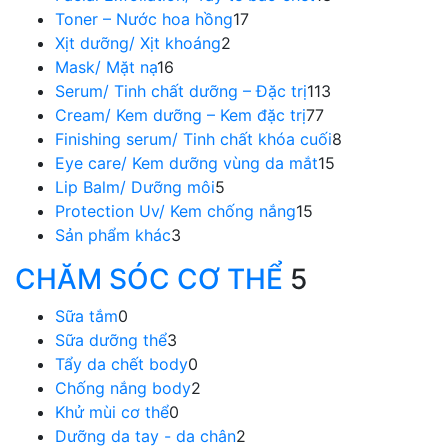
Toner – Nước hoa hồng
17
Xịt dưỡng/ Xịt khoáng
2
Mask/ Mặt nạ
16
Serum/ Tinh chất dưỡng – Đặc trị
113
Cream/ Kem dưỡng – Kem đặc trị
77
Finishing serum/ Tinh chất khóa cuối
8
Eye care/ Kem dưỡng vùng da mắt
15
Lip Balm/ Dưỡng môi
5
Protection Uv/ Kem chống nắng
15
Sản phẩm khác
3
CHĂM SÓC CƠ THỂ
5
Sữa tắm
0
Sữa dưỡng thể
3
Tẩy da chết body
0
Chống nắng body
2
Khử mùi cơ thể
0
Dưỡng da tay - da chân
2