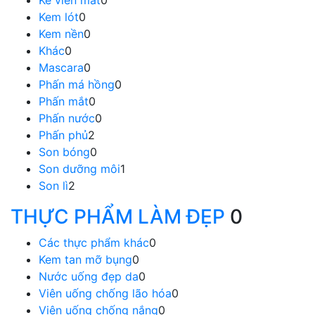
Kem lót
0
Kem nền
0
Khác
0
Mascara
0
Phấn má hồng
0
Phấn mắt
0
Phấn nước
0
Phấn phủ
2
Son bóng
0
Son dưỡng môi
1
Son lì
2
THỰC PHẨM LÀM ĐẸP
0
Các thực phẩm khác
0
Kem tan mỡ bụng
0
Nước uống đẹp da
0
Viên uống chống lão hóa
0
Viên uống chống nắng
0