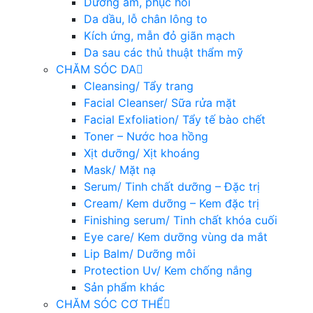
Dưỡng ẩm, phục hồi
Da dầu, lỗ chân lông to
Kích ứng, mẫn đỏ giãn mạch
Da sau các thủ thuật thẩm mỹ
CHĂM SÓC DA
Cleansing/ Tẩy trang
Facial Cleanser/ Sữa rửa mặt
Facial Exfoliation/ Tẩy tế bào chết
Toner – Nước hoa hồng
Xịt dưỡng/ Xịt khoáng
Mask/ Mặt nạ
Serum/ Tinh chất dưỡng – Đặc trị
Cream/ Kem dưỡng – Kem đặc trị
Finishing serum/ Tinh chất khóa cuối
Eye care/ Kem dưỡng vùng da mắt
Lip Balm/ Dưỡng môi
Protection Uv/ Kem chống nắng
Sản phẩm khác
CHĂM SÓC CƠ THỂ