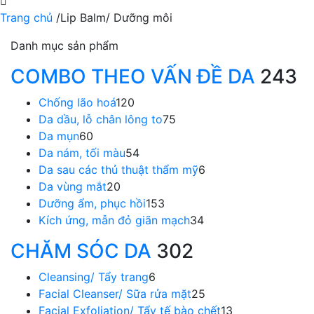
Trang chủ
/
Lip Balm/ Dưỡng môi
Danh mục sản phẩm
COMBO THEO VẤN ĐỀ DA
243
Chống lão hoá
120
Da dầu, lỗ chân lông to
75
Da mụn
60
Da nám, tối màu
54
Da sau các thủ thuật thẩm mỹ
6
Da vùng mắt
20
Dưỡng ẩm, phục hồi
153
Kích ứng, mẫn đỏ giãn mạch
34
CHĂM SÓC DA
302
Cleansing/ Tẩy trang
6
Facial Cleanser/ Sữa rửa mặt
25
Facial Exfoliation/ Tẩy tế bào chết
13