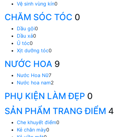
Vệ sinh vùng kín
0
CHĂM SÓC TÓC
0
Dầu gội
0
Dầu xả
0
Ủ tóc
0
Xịt dưỡng tóc
0
NƯỚC HOA
9
Nước Hoa Nữ
7
Nước hoa nam
2
PHỤ KIỆN LÀM ĐẸP
0
SẢN PHẨM TRANG ĐIỂM
4
Che khuyết điểm
0
Kẻ chân mày
0
Kẻ viền mắt
0