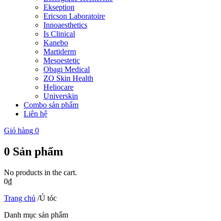
Ekseption
Ericson Laboratoire
Innoaesthetics
Is Clinical
Kanebo
Martiderm
Mesoestetic
Obagi Medical
ZO Skin Health
Heliocare
Universkin
Combo sản phẩm
Liên hệ
Giỏ hàng
0
0
Sản phẩm
No products in the cart.
0
₫
Trang chủ
/
Ủ tóc
Danh mục sản phẩm