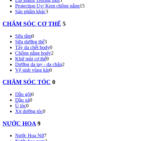
Lip Balm/ Dưỡng môi
5
Protection Uv/ Kem chống nắng
15
Sản phẩm khác
3
CHĂM SÓC CƠ THỂ
5
Sữa tắm
0
Sữa dưỡng thể
3
Tẩy da chết body
0
Chống nắng body
2
Khử mùi cơ thể
0
Dưỡng da tay - da chân
2
Vệ sinh vùng kín
0
CHĂM SÓC TÓC
0
Dầu gội
0
Dầu xả
0
Ủ tóc
0
Xịt dưỡng tóc
0
NƯỚC HOA
9
Nước Hoa Nữ
7