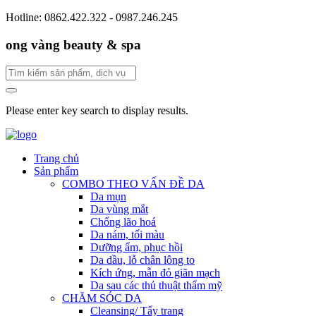
Hotline: 0862.422.322 - 0987.246.245
ong vàng beauty & spa
Please enter key search to display results.
Trang chủ
Sản phẩm
COMBO THEO VẤN ĐỀ DA
Da mụn
Da vùng mắt
Chống lão hoá
Da nám, tối màu
Dưỡng ẩm, phục hồi
Da dầu, lỗ chân lông to
Kích ứng, mẫn đỏ giãn mạch
Da sau các thủ thuật thẩm mỹ
CHĂM SÓC DA
Cleansing/ Tẩy trang