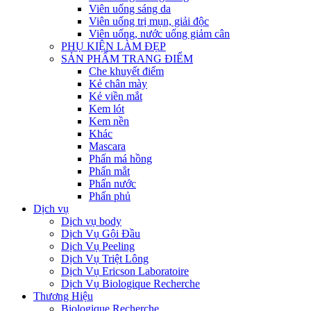
Viên uống sáng da
Viên uống trị mụn, giải độc
Viên uống, nước uống giảm cân
PHỤ KIỆN LÀM ĐẸP
SẢN PHẨM TRANG ĐIỂM
Che khuyết điểm
Kẻ chân mày
Kẻ viền mắt
Kem lót
Kem nền
Khác
Mascara
Phấn má hồng
Phấn mắt
Phấn nước
Phấn phủ
Dịch vụ
Dịch vụ body
Dịch Vụ Gội Đầu
Dịch Vụ Peeling
Dịch Vụ Triệt Lông
Dịch Vụ Ericson Laboratoire
Dịch Vụ Biologique Recherche
Thương Hiệu
Biologique Recherche