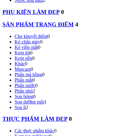
Nước hoa nam
2
PHỤ KIỆN LÀM ĐẸP
0
SẢN PHẨM TRANG ĐIỂM
4
Che khuyết điểm
0
Kẻ chân mày
0
Kẻ viền mắt
0
Kem lót
0
Kem nền
0
Khác
0
Mascara
0
Phấn má hồng
0
Phấn mắt
0
Phấn nước
0
Phấn phủ
2
Son bóng
0
Son dưỡng môi
1
Son lì
2
THỰC PHẨM LÀM ĐẸP
0
Các thực phẩm khác
0