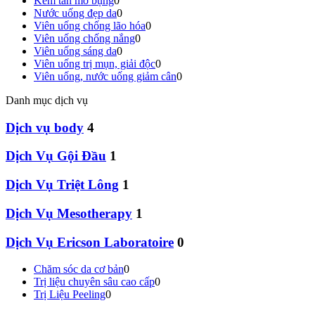
Kem tan mỡ bụng
0
Nước uống đẹp da
0
Viên uống chống lão hóa
0
Viên uống chống nắng
0
Viên uống sáng da
0
Viên uống trị mụn, giải độc
0
Viên uống, nước uống giảm cân
0
Danh mục dịch vụ
Dịch vụ body
4
Dịch Vụ Gội Đầu
1
Dịch Vụ Triệt Lông
1
Dịch Vụ Mesotherapy
1
Dịch Vụ Ericson Laboratoire
0
Chăm sóc da cơ bản
0
Trị liệu chuyên sâu cao cấp
0
Trị Liệu Peeling
0