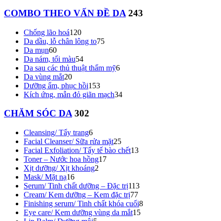
COMBO THEO VẤN ĐỀ DA
243
Chống lão hoá
120
Da dầu, lỗ chân lông to
75
Da mụn
60
Da nám, tối màu
54
Da sau các thủ thuật thẩm mỹ
6
Da vùng mắt
20
Dưỡng ẩm, phục hồi
153
Kích ứng, mẫn đỏ giãn mạch
34
CHĂM SÓC DA
302
Cleansing/ Tẩy trang
6
Facial Cleanser/ Sữa rửa mặt
25
Facial Exfoliation/ Tẩy tế bào chết
13
Toner – Nước hoa hồng
17
Xịt dưỡng/ Xịt khoáng
2
Mask/ Mặt nạ
16
Serum/ Tinh chất dưỡng – Đặc trị
113
Cream/ Kem dưỡng – Kem đặc trị
77
Finishing serum/ Tinh chất khóa cuối
8
Eye care/ Kem dưỡng vùng da mắt
15