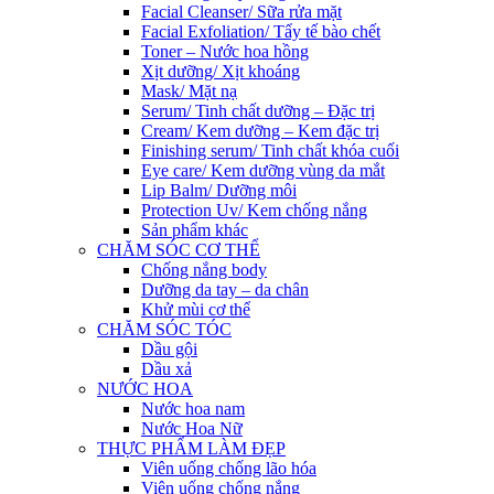
Facial Cleanser/ Sữa rửa mặt
Facial Exfoliation/ Tẩy tế bào chết
Toner – Nước hoa hồng
Xịt dưỡng/ Xịt khoáng
Mask/ Mặt nạ
Serum/ Tinh chất dưỡng – Đặc trị
Cream/ Kem dưỡng – Kem đặc trị
Finishing serum/ Tinh chất khóa cuối
Eye care/ Kem dưỡng vùng da mắt
Lip Balm/ Dưỡng môi
Protection Uv/ Kem chống nắng
Sản phẩm khác
CHĂM SÓC CƠ THỂ
Chống nắng body
Dưỡng da tay – da chân
Khử mùi cơ thể
CHĂM SÓC TÓC
Dầu gội
Dầu xả
NƯỚC HOA
Nước hoa nam
Nước Hoa Nữ
THỰC PHẨM LÀM ĐẸP
Viên uống chống lão hóa
Viên uống chống nắng