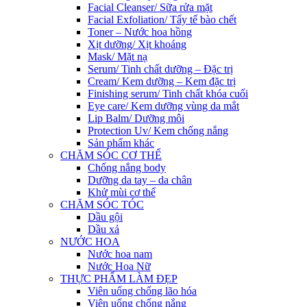
Facial Cleanser/ Sữa rửa mặt
Facial Exfoliation/ Tẩy tế bào chết
Toner – Nước hoa hồng
Xịt dưỡng/ Xịt khoáng
Mask/ Mặt nạ
Serum/ Tinh chất dưỡng – Đặc trị
Cream/ Kem dưỡng – Kem đặc trị
Finishing serum/ Tinh chất khóa cuối
Eye care/ Kem dưỡng vùng da mắt
Lip Balm/ Dưỡng môi
Protection Uv/ Kem chống nắng
Sản phẩm khác
CHĂM SÓC CƠ THỂ
Chống nắng body
Dưỡng da tay – da chân
Khử mùi cơ thể
CHĂM SÓC TÓC
Dầu gội
Dầu xả
NƯỚC HOA
Nước hoa nam
Nước Hoa Nữ
THỰC PHẨM LÀM ĐẸP
Viên uống chống lão hóa
Viên uống chống nắng