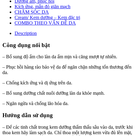
Dưỡng ẩm, phục hồi
Kích ứng, mẫn đỏ giãn mạch
CHĂM SÓC DA
Cream/ Kem dưỡng – Kem đặc trị
COMBO THEO VẤN ĐỀ DA
Description
Công dụng nổi bật
– Bổ sung độ ẩm cho làn da ẩm mịn và căng mượt tự nhiên.
– Phục hồi hàng rào bảo vệ da để ngăn chặn những tổn thương đến
da.
– Chống kích ứng và dị ứng trên da.
– Bổ sung dưỡng chất nuôi dưỡng làn da khỏe mạnh.
– Ngăn ngừa và chống lão hóa da.
Hướng dẫn sử dụng
– Để các tinh chất trong kem dưỡng thẩm thấu sâu vào da, trước khi
thoa kem hãy làm sạch da. Chỉ thoa một lượng kem vừa đủ lên mặt,