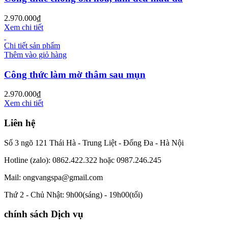
2.970.000
₫
Xem chi tiết
Chi tiết sản phẩm
Thêm vào giỏ hàng
Công thức làm mờ thâm sau mụn
2.970.000
₫
Xem chi tiết
Liên hệ
Số 3 ngõ 121 Thái Hà - Trung Liệt - Đống Đa - Hà Nội
Hotline (zalo): 0862.422.322 hoặc 0987.246.245
Mail: ongvangspa@gmail.com
Thứ 2 - Chủ Nhật: 9h00(sáng) - 19h00(tối)
chính sách Dịch vụ