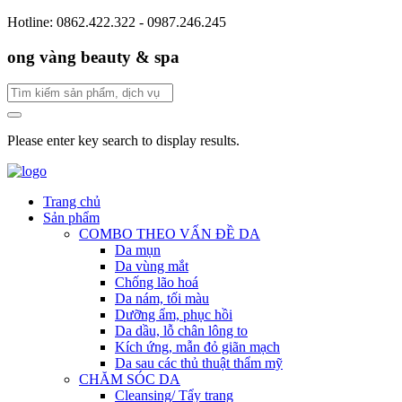
Hotline: 0862.422.322 - 0987.246.245
ong vàng beauty & spa
Please enter key search to display results.
Trang chủ
Sản phẩm
COMBO THEO VẤN ĐỀ DA
Da mụn
Da vùng mắt
Chống lão hoá
Da nám, tối màu
Dưỡng ẩm, phục hồi
Da dầu, lỗ chân lông to
Kích ứng, mẫn đỏ giãn mạch
Da sau các thủ thuật thẩm mỹ
CHĂM SÓC DA
Cleansing/ Tẩy trang