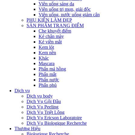
Viên uống sáng da
Viên uống trị mụn, giải độc
Viên uống, nước uống giảm cân
PHỤ KIỆN LÀM ĐẸP
SẢN PHẨM TRANG ĐIỂM
Che khuyết điểm
Kẻ chân mày
Kẻ viền mắt
Kem lót
Kem nền
Khác
Mascara
Phấn má hồng
Phấn mắt
Phấn nước
Phấn phủ
Dịch vụ
Dịch vụ body
Dịch Vụ Gội Đầu
Dịch Vụ Peeling
Dịch Vụ Triệt Lông
Dịch Vụ Ericson Laboratoire
Dịch Vụ Biologique Recherche
Thương Hiệu
Biologique Recherche