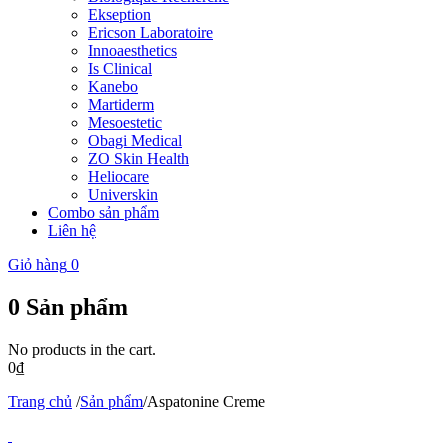
Ekseption
Ericson Laboratoire
Innoaesthetics
Is Clinical
Kanebo
Martiderm
Mesoestetic
Obagi Medical
ZO Skin Health
Heliocare
Universkin
Combo sản phẩm
Liên hệ
Giỏ hàng
0
0
Sản phẩm
No products in the cart.
0
₫
Trang chủ
/
Sản phẩm
/
Aspatonine Creme