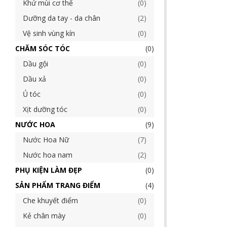
Khử mùi cơ thể
0
Dưỡng da tay - da chân
2
Vệ sinh vùng kín
0
CHĂM SÓC TÓC
0
Dầu gội
0
Dầu xả
0
Ủ tóc
0
Xịt dưỡng tóc
0
NƯỚC HOA
9
Nước Hoa Nữ
7
Nước hoa nam
2
PHỤ KIỆN LÀM ĐẸP
0
SẢN PHẨM TRANG ĐIỂM
4
Che khuyết điểm
0
Kẻ chân mày
0