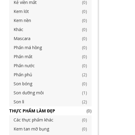
Kẻ viền mắt
0
Kem lót
0
Kem nền
0
Khác
0
Mascara
0
Phấn má hồng
0
Phấn mắt
0
Phấn nước
0
Phấn phủ
2
Son bóng
0
Son dưỡng môi
1
Son lì
2
THỰC PHẨM LÀM ĐẸP
0
Các thực phẩm khác
0
Kem tan mỡ bụng
0