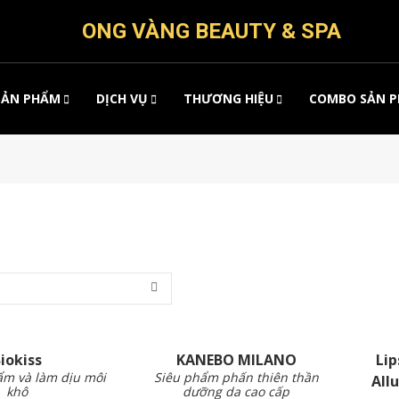
ONG VÀNG BEAUTY & SPA
SẢN PHẨM
DỊCH VỤ
THƯƠNG HIỆU
COMBO SẢN 
iokiss
KANEBO MILANO
Lip
ẩm và làm dịu môi
Siêu phẩm phấn thiên thần
All
khô
dưỡng da cao cấp