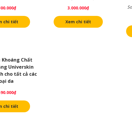
So
300.000
₫
3.000.000
₫
 chi tiết
Xem chi tiết
ủ Khoáng Chất
ng Universkin
h cho tất cả các
oại da
590.000
₫
 chi tiết