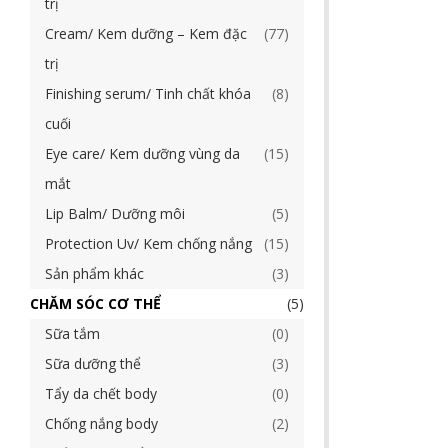
trị
Cream/ Kem dưỡng – Kem đặc
77
trị
Finishing serum/ Tinh chất khóa
8
cuối
Eye care/ Kem dưỡng vùng da
15
mắt
Lip Balm/ Dưỡng môi
5
Protection Uv/ Kem chống nắng
15
Sản phẩm khác
3
CHĂM SÓC CƠ THỂ
5
Sữa tắm
0
Sữa dưỡng thể
3
Tẩy da chết body
0
Chống nắng body
2