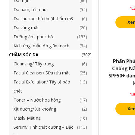
Da mụn
60
1.
Da nám, tối màu
54
Da sau các thủ thuật thẩm mỹ
6
Xem
Da vùng mắt
20
Dưỡng ẩm, phục hồi
153
Kích ứng, mẫn đỏ giãn mạch
34
CHĂM SÓC DA
302
Phấn Ph
Cleansing/ Tẩy trang
6
Chống Nắ
Facial Cleanser/ Sữa rửa mặt
25
SPF50+ dàn
Facial Exfoliation/ Tẩy tế bào
13
l
chết
1.
Toner – Nước hoa hồng
17
Xem
Xịt dưỡng/ Xịt khoáng
2
Mask/ Mặt nạ
16
Serum/ Tinh chất dưỡng – Đặc
113