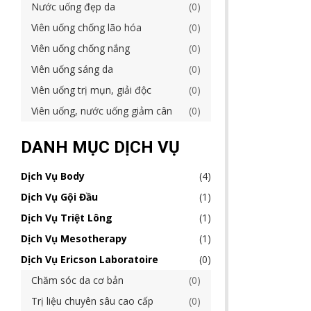
Nước uống đẹp da
0
Viên uống chống lão hóa
0
Viên uống chống nắng
0
Viên uống sáng da
0
Viên uống trị mụn, giải độc
0
Viên uống, nước uống giảm cân
0
DANH MỤC DỊCH VỤ
Dịch Vụ Body
4
Dịch Vụ Gội Đầu
1
Dịch Vụ Triệt Lông
1
Dịch Vụ Mesotherapy
1
Dịch Vụ Ericson Laboratoire
0
Chăm sóc da cơ bản
0
Trị liệu chuyên sâu cao cấp
0