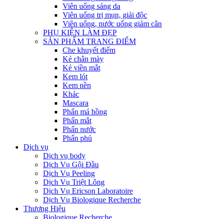
Viên uống sáng da
Viên uống trị mụn, giải độc
Viên uống, nước uống giảm cân
PHỤ KIỆN LÀM ĐẸP
SẢN PHẨM TRANG ĐIỂM
Che khuyết điểm
Kẻ chân mày
Kẻ viền mắt
Kem lót
Kem nền
Khác
Mascara
Phấn má hồng
Phấn mắt
Phấn nước
Phấn phủ
Dịch vụ
Dịch vụ body
Dịch Vụ Gội Đầu
Dịch Vụ Peeling
Dịch Vụ Triệt Lông
Dịch Vụ Ericson Laboratoire
Dịch Vụ Biologique Recherche
Thương Hiệu
Biologique Recherche