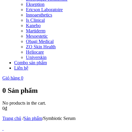
Ekseption
Ericson Laboratoire
Innoaesthetics
Is Clinical
Kanebo
Martiderm
Mesoestetic
Obagi Medical
ZO Skin Health
Heliocare
Universkin
Combo sản phẩm
Liên hệ
Giỏ hàng
0
0
Sản phẩm
No products in the cart.
0
₫
Trang chủ
/
Sản phẩm
/
Symbiotic Serum