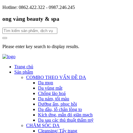
Hotline: 0862.422.322 - 0987.246.245
ong vàng beauty & spa
Please enter key search to display results.
Trang chủ
Sản phẩm
COMBO THEO VẤN ĐỀ DA
Da mụn
Da vùng mắt
Chống lão hoá
Da nám, tối màu
Dưỡng ẩm, phục hồi
Da dầu, lỗ chân lông to
Kích ứng, mẫn đỏ giãn mạch
Da sau các thủ thuật thẩm mỹ
CHĂM SÓC DA
Cleansing/ Tẩy trang