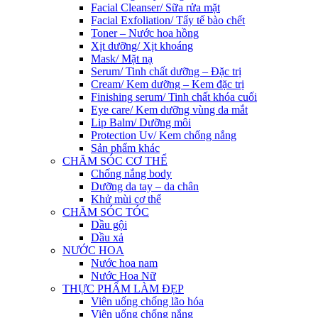
Facial Cleanser/ Sữa rửa mặt
Facial Exfoliation/ Tẩy tế bào chết
Toner – Nước hoa hồng
Xịt dưỡng/ Xịt khoáng
Mask/ Mặt nạ
Serum/ Tinh chất dưỡng – Đặc trị
Cream/ Kem dưỡng – Kem đặc trị
Finishing serum/ Tinh chất khóa cuối
Eye care/ Kem dưỡng vùng da mắt
Lip Balm/ Dưỡng môi
Protection Uv/ Kem chống nắng
Sản phẩm khác
CHĂM SÓC CƠ THỂ
Chống nắng body
Dưỡng da tay – da chân
Khử mùi cơ thể
CHĂM SÓC TÓC
Dầu gội
Dầu xả
NƯỚC HOA
Nước hoa nam
Nước Hoa Nữ
THỰC PHẨM LÀM ĐẸP
Viên uống chống lão hóa
Viên uống chống nắng