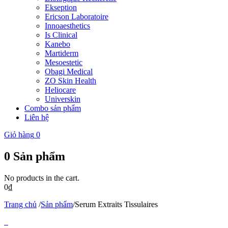
Ekseption
Ericson Laboratoire
Innoaesthetics
Is Clinical
Kanebo
Martiderm
Mesoestetic
Obagi Medical
ZO Skin Health
Heliocare
Universkin
Combo sản phẩm
Liên hệ
Giỏ hàng
0
0
Sản phẩm
No products in the cart.
0
₫
Trang chủ
/
Sản phẩm
/
Serum Extraits Tissulaires