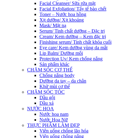
Facial Cleanser/ Sữa rửa mặt
Facial Exfoliation/ Tẩy tế bào chết
Toner – Nước hoa hồng
Xịt dưỡng/ Xịt khoáng
Mask/ Mặt nạ
Serum/ Tinh chất dưỡng – Đặc trị
Cream/ Kem dưỡng – Kem đặc trị
Finishing serum/ Tinh chất khóa cuối
Eye care/ Kem dưỡng vùng da mắt
Lip Balm/ Dưỡng môi
Protection Uv/ Kem chống nắng
Sản phẩm khác
CHĂM SÓC CƠ THỂ
Chống nắng body
Dưỡng da tay – da chân
Khử mùi cơ thể
CHĂM SÓC TÓC
Dầu gội
Dầu xả
NƯỚC HOA
Nước hoa nam
Nước Hoa Nữ
THỰC PHẨM LÀM ĐẸP
Viên uống chống lão hóa
Viên uống chống nắng