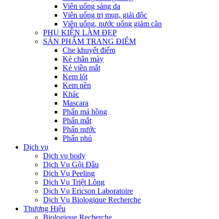
Viên uống sáng da
Viên uống trị mụn, giải độc
Viên uống, nước uống giảm cân
PHỤ KIỆN LÀM ĐẸP
SẢN PHẨM TRANG ĐIỂM
Che khuyết điểm
Kẻ chân mày
Kẻ viền mắt
Kem lót
Kem nền
Khác
Mascara
Phấn má hồng
Phấn mắt
Phấn nước
Phấn phủ
Dịch vụ
Dịch vụ body
Dịch Vụ Gội Đầu
Dịch Vụ Peeling
Dịch Vụ Triệt Lông
Dịch Vụ Ericson Laboratoire
Dịch Vụ Biologique Recherche
Thương Hiệu
Biologique Recherche