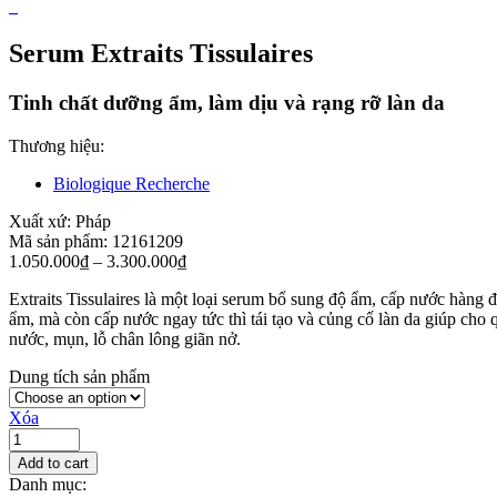
Serum Extraits Tissulaires
Tinh chất dưỡng ẩm, làm dịu và rạng rỡ làn da
Thương hiệu:
Biologique Recherche
Xuất xứ:
Pháp
Mã sản phẩm:
1216
1209
1.050.000
₫
–
3.300.000
₫
Extraits Tissulaires là một loại serum bổ sung độ ẩm, cấp nước hàng
ẩm, mà còn cấp nước ngay tức thì tái tạo và củng cố làn da giúp cho q
nước, mụn, lỗ chân lông giãn nở.
Dung tích sản phẩm
Xóa
Add to cart
Danh mục: