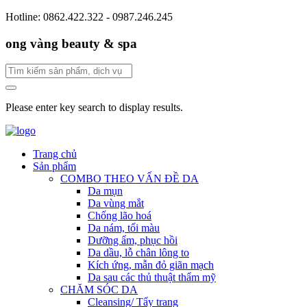
Hotline: 0862.422.322 - 0987.246.245
ong vàng beauty & spa
Please enter key search to display results.
Trang chủ
Sản phẩm
COMBO THEO VẤN ĐỀ DA
Da mụn
Da vùng mắt
Chống lão hoá
Da nám, tối màu
Dưỡng ẩm, phục hồi
Da dầu, lỗ chân lông to
Kích ứng, mẫn đỏ giãn mạch
Da sau các thủ thuật thẩm mỹ
CHĂM SÓC DA
Cleansing/ Tẩy trang