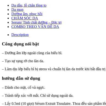
Da dầu, lỗ chân lông to
Da mụn
Dưỡng ẩm, phục hồi
CHĂM SÓC DA
Serum/ Tinh chất dưỡng – Đặc trị
COMBO THEO VẤN ĐỀ DA
Description
Công dụng nổi bật
– Dưỡng ẩm lớp ngoài cùng của biểu bì.
– Tạo sự rạng rỡ cho làn da.
– Làm dịu lớp biểu bì bị stress và chuẩn bị làn da trước khi bắt đầu tr
hướng dẫn sử dụng
– Dành cho mặt, cổ và ngực.
– Tránh tiếp xúc với mắt. Chỉ sử dụng ngoài da.
– Lấy 0.5ml (10 giọt) Sérum Extrait Tissulaire. Thoa đều sản phẩm l