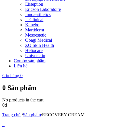
Ekseption
Ericson Laboratoire
Innoaesthetics
Is Clinical
Kanebo
Martiderm
Mesoestetic
Obagi Medical
ZO Skin Health
Heliocare
Universkin
Combo sản phẩm
Liên hệ
Giỏ hàng
0
0
Sản phẩm
No products in the cart.
0
₫
Trang chủ
/
Sản phẩm
/
RECOVERY CREAM