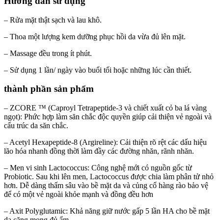
Hướng dẫn sử dụng
– Rửa mặt thật sạch và lau khô.
– Thoa một lượng kem dưỡng phục hồi da vừa đủ lên mặt.
– Massage đều trong ít phút.
– Sử dụng 1 lần/ ngày vào buổi tối hoặc những lúc cần thiết.
thành phần sản phẩm
– ZCORE ™ (Caproyl Tetrapeptide-3 và chiết xuất cỏ ba lá vàng
ngọt)
: P
hức hợp làm săn chắc độc quyền giúp cải thiện vẻ ngoài và
cấu trúc da săn chắc.
– Acetyl Hexapeptide-8 (Argireline)
: Cải thiện rõ rệt các dấu hiệu
lão hóa nhanh đồng thời làm đầy các đường nhăn, rãnh nhăn.
– Men vi sinh Lactococcus
: Công nghệ mới có nguồn gốc từ
Probiotic. Sau khi lên men, Lactococcus được chia làm phân tử nhỏ
hơn. Dễ dàng thấm sâu vào bề mặt da và củng cố hàng rào bảo vệ
để có một vẻ ngoài khỏe mạnh và đồng đều hơn
– Axit Polyglutamic
: Khả năng giữ nước gấp 5 lần HA cho bề mặt
da căng mọng đủ ẩm.