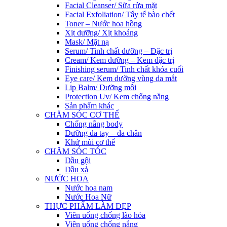
Facial Cleanser/ Sữa rửa mặt
Facial Exfoliation/ Tẩy tế bào chết
Toner – Nước hoa hồng
Xịt dưỡng/ Xịt khoáng
Mask/ Mặt nạ
Serum/ Tinh chất dưỡng – Đặc trị
Cream/ Kem dưỡng – Kem đặc trị
Finishing serum/ Tinh chất khóa cuối
Eye care/ Kem dưỡng vùng da mắt
Lip Balm/ Dưỡng môi
Protection Uv/ Kem chống nắng
Sản phẩm khác
CHĂM SÓC CƠ THỂ
Chống nắng body
Dưỡng da tay – da chân
Khử mùi cơ thể
CHĂM SÓC TÓC
Dầu gội
Dầu xả
NƯỚC HOA
Nước hoa nam
Nước Hoa Nữ
THỰC PHẨM LÀM ĐẸP
Viên uống chống lão hóa
Viên uống chống nắng