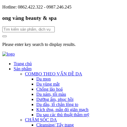
Hotline: 0862.422.322 - 0987.246.245
ong vàng beauty & spa
Please enter key search to display results.
Trang chủ
Sản phẩm
COMBO THEO VẤN ĐỀ DA
Da mụn
Da vùng mắt
Chống lão hoá
Da nám, tối màu
Dưỡng ẩm, phục hồi
Da dầu, lỗ chân lông to
Kích ứng, mẫn đỏ giãn mạch
Da sau các thủ thuật thẩm mỹ
CHĂM SÓC DA
Cleansing/ Tẩy trang