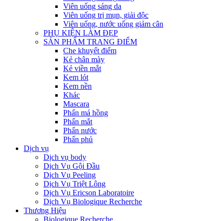
Viên uống sáng da
Viên uống trị mụn, giải độc
Viên uống, nước uống giảm cân
PHỤ KIỆN LÀM ĐẸP
SẢN PHẨM TRANG ĐIỂM
Che khuyết điểm
Kẻ chân mày
Kẻ viền mắt
Kem lót
Kem nền
Khác
Mascara
Phấn má hồng
Phấn mắt
Phấn nước
Phấn phủ
Dịch vụ
Dịch vụ body
Dịch Vụ Gội Đầu
Dịch Vụ Peeling
Dịch Vụ Triệt Lông
Dịch Vụ Ericson Laboratoire
Dịch Vụ Biologique Recherche
Thương Hiệu
Biologique Recherche