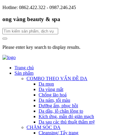
Hotline: 0862.422.322 - 0987.246.245
ong vàng beauty & spa
Please enter key search to display results.
Trang chủ
Sản phẩm
COMBO THEO VẤN ĐỀ DA
Da mụn
Da vùng mắt
Chống lão hoá
Da nám, tối màu
Dưỡng ẩm, phục hồi
Da dầu, lỗ chân lông to
Kích ứng, mẫn đỏ giãn mạch
Da sau các thủ thuật thẩm mỹ
CHĂM SÓC DA
Cleansing/ Tẩy trang