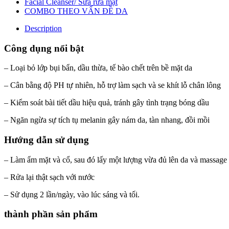
Facial Cleanser/ Sữa rửa mặt
COMBO THEO VẤN ĐỀ DA
Description
Công dụng nổi bật
– Loại bỏ lớp bụi bẩn, dầu thừa, tế bào chết trên bề mặt da
– Cân bằng độ PH tự nhiên, hỗ trợ làm sạch và se khít lỗ chân lông
– Kiểm soát bài tiết dầu hiệu quả, tránh gây tình trạng bóng dầu
– Ngăn ngừa sự tích tụ melanin gây nám da, tàn nhang, đồi mồi
Hướng dẫn sử dụng
– Làm ẩm mặt và cổ, sau đó lấy một lượng vừa đủ lên da và massage
– Rửa lại thật sạch với nước
– Sử dụng 2 lần/ngày, vào lúc sáng và tối.
thành phần sản phẩm