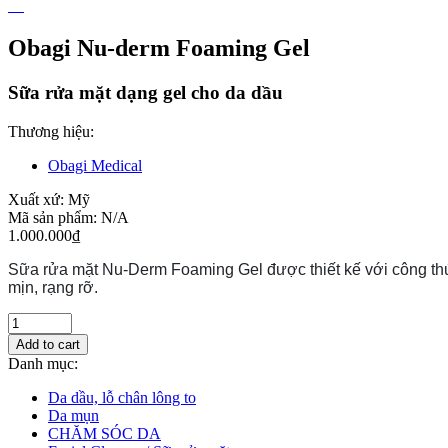
Obagi Nu-derm Foaming Gel
Sữa rửa mặt dạng gel cho da dầu
Thương hiệu:
Obagi Medical
Xuất xứ:
Mỹ
Mã sản phẩm:
N/A
1.000.000
₫
Sữa rửa mặt Nu-Derm Foaming Gel được thiết kế với công thức
mịn, rạng rỡ.
Add to cart
Danh mục:
Da dầu, lỗ chân lông to
Da mụn
CHĂM SÓC DA