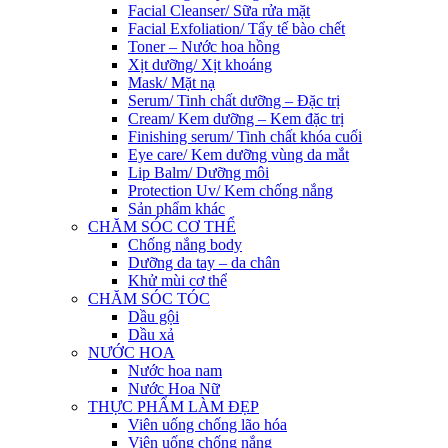
Facial Cleanser/ Sữa rửa mặt
Facial Exfoliation/ Tẩy tế bào chết
Toner – Nước hoa hồng
Xịt dưỡng/ Xịt khoáng
Mask/ Mặt nạ
Serum/ Tinh chất dưỡng – Đặc trị
Cream/ Kem dưỡng – Kem đặc trị
Finishing serum/ Tinh chất khóa cuối
Eye care/ Kem dưỡng vùng da mắt
Lip Balm/ Dưỡng môi
Protection Uv/ Kem chống nắng
Sản phẩm khác
CHĂM SÓC CƠ THỂ
Chống nắng body
Dưỡng da tay – da chân
Khử mùi cơ thể
CHĂM SÓC TÓC
Dầu gội
Dầu xả
NƯỚC HOA
Nước hoa nam
Nước Hoa Nữ
THỰC PHẨM LÀM ĐẸP
Viên uống chống lão hóa
Viên uống chống nắng