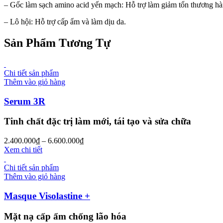
– Gốc làm sạch amino acid yến mạch: Hỗ trợ làm giảm tổn thương hàn
– Lô hội: Hỗ trợ cấp ẩm và làm dịu da.
Sản Phẩm Tương Tự
Chi tiết sản phẩm
Thêm vào giỏ hàng
Serum 3R
Tinh chất đặc trị làm mới, tái tạo và sửa chữa
2.400.000
₫
–
6.600.000
₫
Xem chi tiết
Chi tiết sản phẩm
Thêm vào giỏ hàng
Masque Visolastine +
Mặt nạ cấp ẩm chống lão hóa