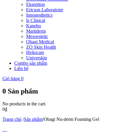
Ekseption
Ericson Laboratoire
Innoaesthetics
Is Clinical
Kanebo
Martiderm
Mesoestetic
Obagi Medical
ZO Skin Health
Heliocare
Universkin
Combo sản phẩm
Liên hệ
Giỏ hàng
0
0
Sản phẩm
No products in the cart.
0
₫
Trang chủ
/
Sản phẩm
/
Obagi Nu-derm Foaming Gel