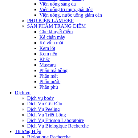
Viên uống sáng da
Viên uống trị mụn, giải độc
Viên uống, nước uống giảm cân
PHỤ KIỆN LÀM ĐẸP
SẢN PHẨM TRANG ĐIỂM
Che khuyết điểm
Kẻ chân mày
Kẻ viền mắt
Kem lót
Kem nền
Khác
Mascara
Phấn má hồng
Phấn mắt
Phấn nước
Phấn phủ
Dịch vụ
Dịch vụ body
Dịch Vụ Gội Đầu
Dịch Vụ Peeling
Dịch Vụ Triệt Lông
Dịch Vụ Ericson Laboratoire
Dịch Vụ Biologique Recherche
Thương Hiệu
Biologique Recherche