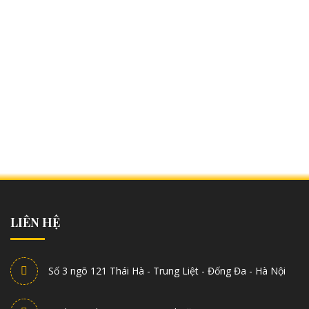
LIÊN HỆ
Số 3 ngõ 121 Thái Hà - Trung Liệt - Đống Đa - Hà Nội