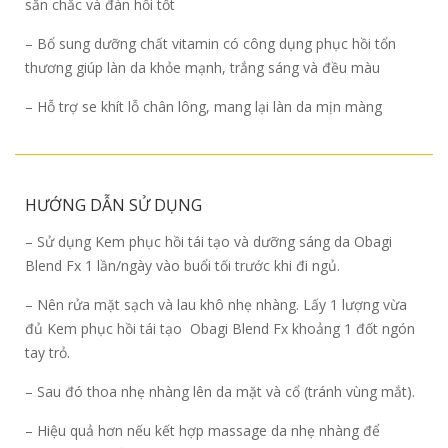
săn chắc và đàn hồi tốt
– Bổ sung dưỡng chất vitamin có công dụng phục hồi tổn
thương giúp làn da khỏe mạnh, trắng sáng và đều màu
– Hỗ trợ se khít lỗ chân lông, mang lại làn da mịn màng
HƯỚNG DẪN SỬ DỤNG
– Sử dụng Kem phục hồi tái tạo và dưỡng sáng da Obagi
Blend Fx 1 lần/ngày vào buổi tối trước khi đi ngủ.
– Nên rửa mặt sạch và lau khô nhẹ nhàng. Lấy 1 lượng vừa
đủ Kem phục hồi tái tạo Obagi Blend Fx khoảng 1 đốt ngón
tay trỏ.
– Sau đó thoa nhẹ nhàng lên da mặt và cổ (tránh vùng mắt).
– Hiệu quả hơn nếu kết hợp massage da nhẹ nhàng để