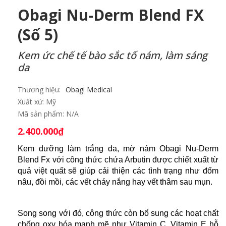
Obagi Nu-Derm Blend FX
(số 5)
Kem ức chế tế bào sắc tố nám, làm sáng
da
Thương hiệu:
Obagi Medical
Xuất xứ:
Mỹ
Mã sản phẩm:
N/A
2.400.000
₫
Kem dưỡng làm trắng da, mờ nám Obagi Nu-Derm
Blend Fx với công thức chứa Arbutin được chiết xuất từ
quả việt quất sẽ giúp cải thiện các tình trạng như đốm
nâu, đồi mồi, các vết cháy nắng hay vết thâm sau mụn.
Song song với đó, công thức còn bổ sung các hoạt chất
chống oxy hóa mạnh mẽ như Vitamin C, Vitamin E hỗ