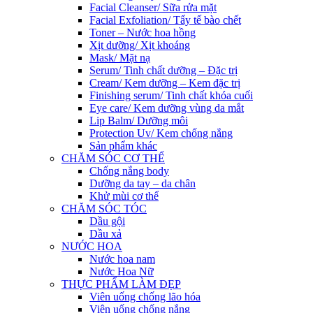
Facial Cleanser/ Sữa rửa mặt
Facial Exfoliation/ Tẩy tế bào chết
Toner – Nước hoa hồng
Xịt dưỡng/ Xịt khoáng
Mask/ Mặt nạ
Serum/ Tinh chất dưỡng – Đặc trị
Cream/ Kem dưỡng – Kem đặc trị
Finishing serum/ Tinh chất khóa cuối
Eye care/ Kem dưỡng vùng da mắt
Lip Balm/ Dưỡng môi
Protection Uv/ Kem chống nắng
Sản phẩm khác
CHĂM SÓC CƠ THỂ
Chống nắng body
Dưỡng da tay – da chân
Khử mùi cơ thể
CHĂM SÓC TÓC
Dầu gội
Dầu xả
NƯỚC HOA
Nước hoa nam
Nước Hoa Nữ
THỰC PHẨM LÀM ĐẸP
Viên uống chống lão hóa
Viên uống chống nắng