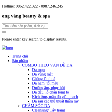
Hotline: 0862.422.322 - 0987.246.245
ong vàng beauty & spa
Please enter key search to display results.
Trang chủ
Sản phẩm
COMBO THEO VẤN ĐỀ DA
Da mụn
Da vùng mắt
Chống lão hoá
Da nám, tối màu
Dưỡng ẩm, phục hồi
Da dầu, lỗ chân lông to
Kích ứng, mẫn đỏ giãn mạch
Da sau các thủ thuật thẩm mỹ
CHĂM SÓC DA
Cleansing/ Tẩy trang