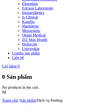
Ekseption
Ericson Laboratoire
Innoaesthetics
Is Clinical
Kanebo
Martiderm
Mesoestetic
Obagi Medical
ZO Skin Health
Heliocare
Universkin
Combo sản phẩm
Liên hệ
Giỏ hàng
0
0
Sản phẩm
No products in the cart.
0
₫
Trang chủ
/
Sản phẩm
/
Dịch vụ Peeling