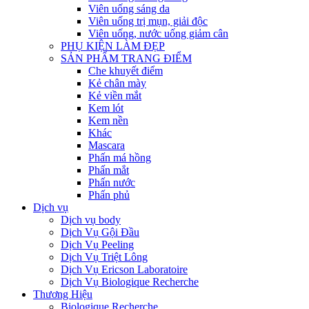
Viên uống sáng da
Viên uống trị mụn, giải độc
Viên uống, nước uống giảm cân
PHỤ KIỆN LÀM ĐẸP
SẢN PHẨM TRANG ĐIỂM
Che khuyết điểm
Kẻ chân mày
Kẻ viền mắt
Kem lót
Kem nền
Khác
Mascara
Phấn má hồng
Phấn mắt
Phấn nước
Phấn phủ
Dịch vụ
Dịch vụ body
Dịch Vụ Gội Đầu
Dịch Vụ Peeling
Dịch Vụ Triệt Lông
Dịch Vụ Ericson Laboratoire
Dịch Vụ Biologique Recherche
Thương Hiệu
Biologique Recherche