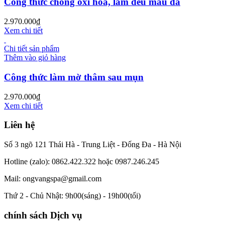
Công thức chống oxi hoá, làm đều màu da
2.970.000
₫
Xem chi tiết
Chi tiết sản phẩm
Thêm vào giỏ hàng
Công thức làm mờ thâm sau mụn
2.970.000
₫
Xem chi tiết
Liên hệ
Số 3 ngõ 121 Thái Hà - Trung Liệt - Đống Đa - Hà Nội
Hotline (zalo): 0862.422.322 hoặc 0987.246.245
Mail: ongvangspa@gmail.com
Thứ 2 - Chủ Nhật: 9h00(sáng) - 19h00(tối)
chính sách Dịch vụ