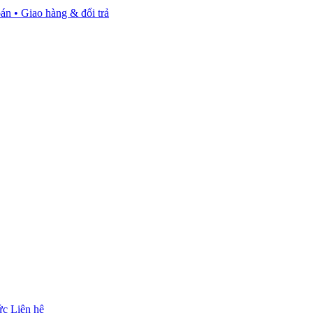
oán
• Giao hàng & đổi trả
ức
Liên hệ