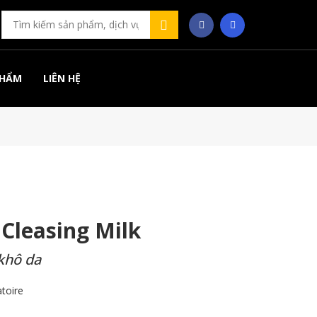
PHẨM
LIÊN HỆ
Cleasing Milk
khô da
toire