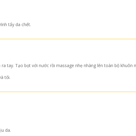
rình tẩy da chết.
ra tay. Tạo bọt với nước rồi massage nhẹ nhàng lên toàn bộ khuôn 
à tối.
ịu da.