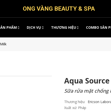
ONG VÀNG BEAUTY & SPA
SẢN PHẨM
DỊCH VỤ
THƯƠNG HIỆU
COMBO SẢN 
Milk
Aqua Source 
Sữa rửa mặt chống 
Thương hiệu:
Ericson Labora
Xuất xứ:
Pháp