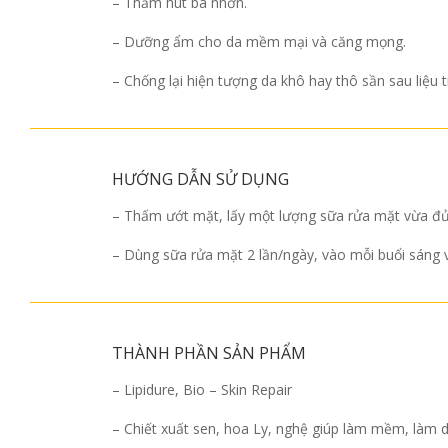
– Thấm hút bã nhờn.
– Dưỡng ẩm cho da mềm mại và căng mọng.
– Chống lại hiện tượng da khô hay thô sần sau liệu t
HƯỚNG DẪN SỬ DỤNG
– Thấm ướt mặt, lấy một lượng sữa rửa mặt vừa đủ 
– Dùng sữa rửa mặt 2 lần/ngày, vào mỗi buổi sáng v
THÀNH PHẦN SẢN PHẨM
– Lipidure, Bio – Skin Repair
– Chiết xuất sen, hoa Ly, nghệ giúp làm mềm, làm d