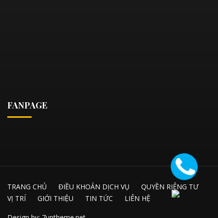
FANPAGE
TRANG CHỦ
ĐIỀU KHOẢN DỊCH VỤ
QUYỀN RIÊNG TƯ
VỊ TRÍ
GIỚI THIỆU
TIN TỨC
LIÊN HỆ
Design by: 7uptheme.net