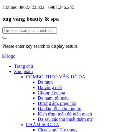
Hotline: 0862.422.322 - 0987.246.245
ong vàng beauty & spa
Please enter key search to display results.
Trang chủ
Sản phẩm
COMBO THEO VẤN ĐỀ DA
Da mụn
Da vùng mắt
Chống lão hoá
Da nám, tối màu
Dưỡng ẩm, phục hồi
Da dầu, lỗ chân lông to
Kích ứng, mẫn đỏ giãn mạch
Da sau các thủ thuật thẩm mỹ
CHĂM SÓC DA
Cleansing/ Tẩy trang