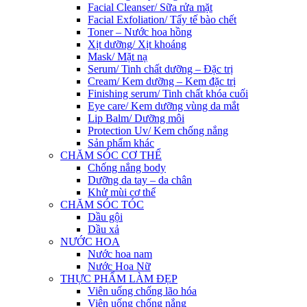
Facial Cleanser/ Sữa rửa mặt
Facial Exfoliation/ Tẩy tế bào chết
Toner – Nước hoa hồng
Xịt dưỡng/ Xịt khoáng
Mask/ Mặt nạ
Serum/ Tinh chất dưỡng – Đặc trị
Cream/ Kem dưỡng – Kem đặc trị
Finishing serum/ Tinh chất khóa cuối
Eye care/ Kem dưỡng vùng da mắt
Lip Balm/ Dưỡng môi
Protection Uv/ Kem chống nắng
Sản phẩm khác
CHĂM SÓC CƠ THỂ
Chống nắng body
Dưỡng da tay – da chân
Khử mùi cơ thể
CHĂM SÓC TÓC
Dầu gội
Dầu xả
NƯỚC HOA
Nước hoa nam
Nước Hoa Nữ
THỰC PHẨM LÀM ĐẸP
Viên uống chống lão hóa
Viên uống chống nắng