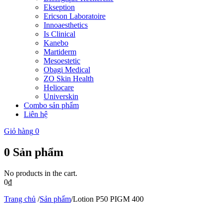
Ekseption
Ericson Laboratoire
Innoaesthetics
Is Clinical
Kanebo
Martiderm
Mesoestetic
Obagi Medical
ZO Skin Health
Heliocare
Universkin
Combo sản phẩm
Liên hệ
Giỏ hàng
0
0
Sản phẩm
No products in the cart.
0
₫
Trang chủ
/
Sản phẩm
/
Lotion P50 PIGM 400