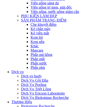
Viên uống sáng da
Viên uống trị mụn, giải độc
Viên uống, nước uống giảm cân
PHỤ KIỆN LÀM ĐẸP
SẢN PHẨM TRANG ĐIỂM
Che khuyết điểm
Kẻ chân mày
Kẻ viền mắt
Kem lót
Kem nền
Khác
Mascara
Phấn má hồng
Phấn mắt
Phấn nước
Phấn phủ
Dịch vụ
Dịch vụ body
Dịch Vụ Gội Đầu
Dịch Vụ Peeling
Dịch Vụ Triệt Lông
Dịch Vụ Ericson Laboratoire
Dịch Vụ Biologique Recherche
Thương Hiệu
Biologique Recherche