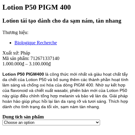
Lotion P50 PIGM 400
Lotion tái tạo dành cho da sạm nám, tàn nhang
Thương hiệu:
Biologique Recherche
Xuất xứ:
Pháp
Mã sản phẩm:
7126
7133
7140
1.000.000
₫
–
3.100.000
₫
Lotion P50 PIGM400
là công thức mới nhất và giàu hoạt chất tẩy
da chết của Lotion P50 và bổ sung thêm các thành phần hoạt tính
làm sáng và chống oxi hóa của dòng PIGM 400. Nhờ sự kết hợp
của flavonoid và chiết xuất wasabi, phiên bản mới của Lotion P50
này giúp điều chỉnh tổng hợp melanin và bảo vệ làn da. Giải pháp
hoàn hảo giúp phục hồi lại làn da rạng rỡ và tươi sáng. Thích hợp
dành cho tình trạng da tối xỉn, sạm nám tàn nhang.
Dung tích sản phẩm