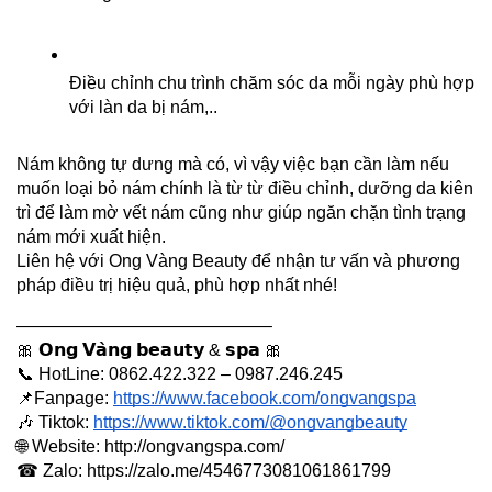
Điều chỉnh chu trình chăm sóc da mỗi ngày phù hợp 
với làn da bị nám,..
Nám không tự dưng mà có, vì vậy việc bạn cần làm nếu 
muốn loại bỏ nám chính là từ từ điều chỉnh, dưỡng da kiên 
trì để làm mờ vết nám cũng như giúp ngăn chặn tình trạng 
nám mới xuất hiện.
Liên hệ với Ong Vàng Beauty để nhận tư vấn và phương 
pháp điều trị hiệu quả, phù hợp nhất nhé!
——————————————–
🎀 𝗢𝗻𝗴 𝗩𝗮̀𝗻𝗴 𝗯𝗲𝗮𝘂𝘁𝘆 & 𝘀𝗽𝗮 🎀
📞 HotLine: 0862.422.322 – 0987.246.245
📌Fanpage:
https://www.facebook.com/ongvangspa
️🎶 Tiktok:
https://www.tiktok.com/@ongvangbeauty
🌐 Website: http://ongvangspa.com/
☎ Zalo: https://zalo.me/4546773081061861799