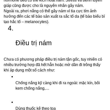
hormone đều có thể kích hoạt nám. Stress và bệnh tuyến 
giáp cũng được cho là nguyên nhân gây nám.
Ngoài ra, phơi nắng có thể gây nám vì tia cực tím ảnh 
hưởng đến các tế bào sản xuất ra sắc tố da (tế bào biểu bì 
tạo hắc tố – melanocytes).
Điều trị nám
Chưa có phương pháp điều trị nám tận gốc, tuy nhiên có 
nhiều trường hợp đã hết hẳn hoặc mờ dần đi trông thấy 
khi áp dụng một số cách như:
Chống nắng kỹ càng khi đi ra ngoài: mặc kín, bôi 
kem chống nắng,…
Dùng thuốc kê theo toa