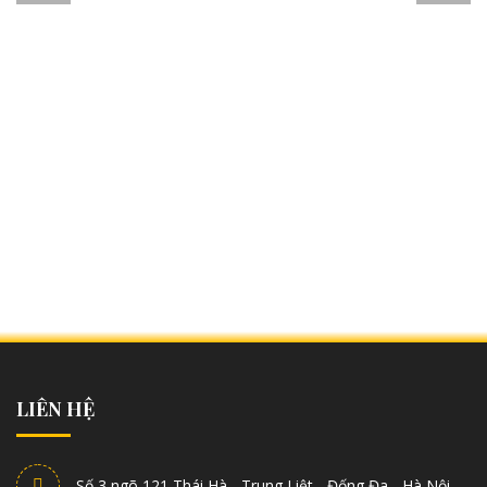
LIÊN HỆ
Số 3 ngõ 121 Thái Hà - Trung Liệt - Đống Đa - Hà Nội