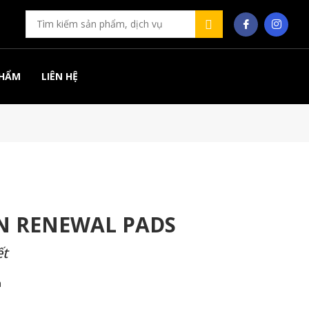
PHẨM
LIÊN HỆ
N RENEWAL PADS
ết
h