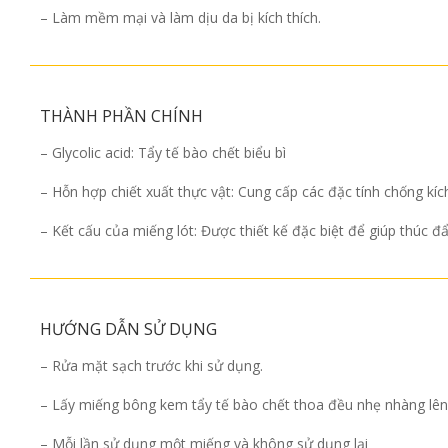
– Làm mềm mại và làm dịu da bị kích thích.
THÀNH PHẦN CHÍNH
– Glycolic acid: Tẩy tế bào chết biểu bì
– Hỗn hợp chiết xuất thực vật: Cung cấp các đặc tính chống kí
– Kết cấu của miếng lót: Được thiết kế đặc biệt để giúp thúc đẩ
HƯỚNG DẪN SỬ DỤNG
– Rửa mặt sạch trước khi sử dụng.
– Lấy miếng bông kem tẩy tế bào chết thoa đều nhẹ nhàng lên
– Mỗi lần sử dụng một miếng và không sử dụng lại