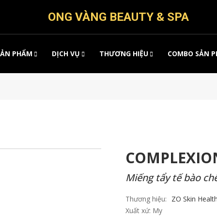
ONG VÀNG BEAUTY & SPA
SẢN PHẨM
DỊCH VỤ
THƯƠNG HIỆU
COMBO SẢN 
COMPLEXIO
Miếng tẩy tế bào ch
Thương hiệu:
ZO Skin Healt
Xuất xứ:
My