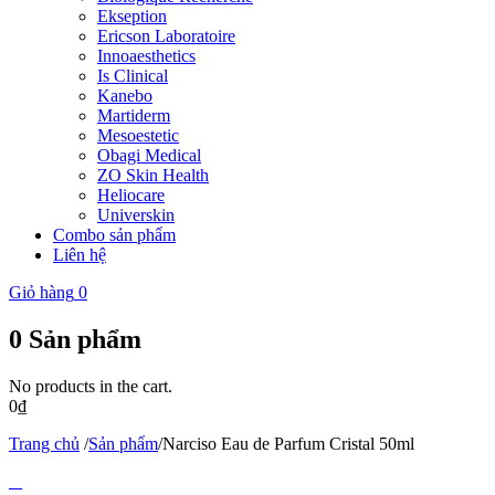
Ekseption
Ericson Laboratoire
Innoaesthetics
Is Clinical
Kanebo
Martiderm
Mesoestetic
Obagi Medical
ZO Skin Health
Heliocare
Universkin
Combo sản phẩm
Liên hệ
Giỏ hàng
0
0
Sản phẩm
No products in the cart.
0
₫
Trang chủ
/
Sản phẩm
/
Narciso Eau de Parfum Cristal 50ml