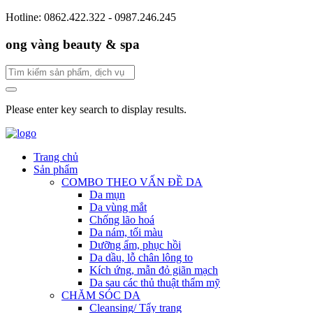
Hotline: 0862.422.322 - 0987.246.245
ong vàng beauty & spa
Please enter key search to display results.
Trang chủ
Sản phẩm
COMBO THEO VẤN ĐỀ DA
Da mụn
Da vùng mắt
Chống lão hoá
Da nám, tối màu
Dưỡng ẩm, phục hồi
Da dầu, lỗ chân lông to
Kích ứng, mẫn đỏ giãn mạch
Da sau các thủ thuật thẩm mỹ
CHĂM SÓC DA
Cleansing/ Tẩy trang