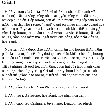
Cristal
– Hương thơm của Cristal được ví như viên pha lê lấp lánh với
nhiều mặt cắt tỏa sáng, càng nhìn càng yêu, càng chìm đắm trong
nét đẹp tự nhiên. Lớp hương ban đầu rực rỡ của từng tép cam mọng
nước, tràn đầy nhựa sống, “nàng” đang soi chiếu ánh hào quang của
mình lên những cánh hoa lan và hoa cam tinh khiết thêm phần gợi
cảm. Lớp hương trung tâm như cả vườn hoa sặc sỡ hương sắc với
những cánh hoa mềm mại, ngát thơm của hồng, hòa nhài kiêu sa,
hoa trắng.
– Note xạ hương được tăng cường càng làm cho hương thơm thêm
phần lan tỏa mạnh mẽ đồng thời tạo nét bí ẩn khiến cho đối phương
bị khiêu khích nhiều hơn. Nước hoa Narciso Rodriguez Cristal khép
lại trong vòng tay ấm áp của note gỗ cùng hổ phách ngọt lịm tim.
Tất cả những nét tươi trẻ, thơ mộng, cuốn hút của tuổi thanh xuân
như được chứa đựng trong Cristal, hương thơm hứa hẹn sự cuốn
hút bất diệt giành cho những ai trót yêu “nàng thơ” mới của nhà
Narciso Rodriguez.
– Hương đầu: Hoa lan Nam Phi, hoa cam, cam Bergamot
– Hương giữa: Xạ hương, hoa hồng, hoa nhài, hoa trắng
– Hương cuối: Gỗ Cashmere, tuyết tùng, Benzoin, hổ phách