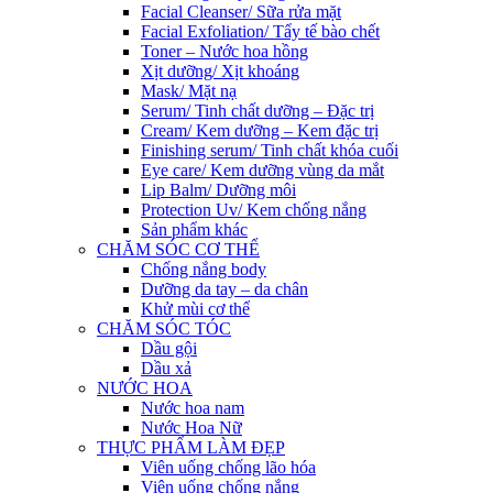
Facial Cleanser/ Sữa rửa mặt
Facial Exfoliation/ Tẩy tế bào chết
Toner – Nước hoa hồng
Xịt dưỡng/ Xịt khoáng
Mask/ Mặt nạ
Serum/ Tinh chất dưỡng – Đặc trị
Cream/ Kem dưỡng – Kem đặc trị
Finishing serum/ Tinh chất khóa cuối
Eye care/ Kem dưỡng vùng da mắt
Lip Balm/ Dưỡng môi
Protection Uv/ Kem chống nắng
Sản phẩm khác
CHĂM SÓC CƠ THỂ
Chống nắng body
Dưỡng da tay – da chân
Khử mùi cơ thể
CHĂM SÓC TÓC
Dầu gội
Dầu xả
NƯỚC HOA
Nước hoa nam
Nước Hoa Nữ
THỰC PHẨM LÀM ĐẸP
Viên uống chống lão hóa
Viên uống chống nắng