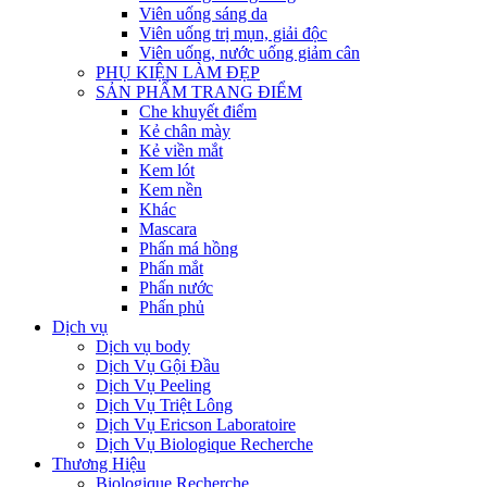
Viên uống sáng da
Viên uống trị mụn, giải độc
Viên uống, nước uống giảm cân
PHỤ KIỆN LÀM ĐẸP
SẢN PHẨM TRANG ĐIỂM
Che khuyết điểm
Kẻ chân mày
Kẻ viền mắt
Kem lót
Kem nền
Khác
Mascara
Phấn má hồng
Phấn mắt
Phấn nước
Phấn phủ
Dịch vụ
Dịch vụ body
Dịch Vụ Gội Đầu
Dịch Vụ Peeling
Dịch Vụ Triệt Lông
Dịch Vụ Ericson Laboratoire
Dịch Vụ Biologique Recherche
Thương Hiệu
Biologique Recherche