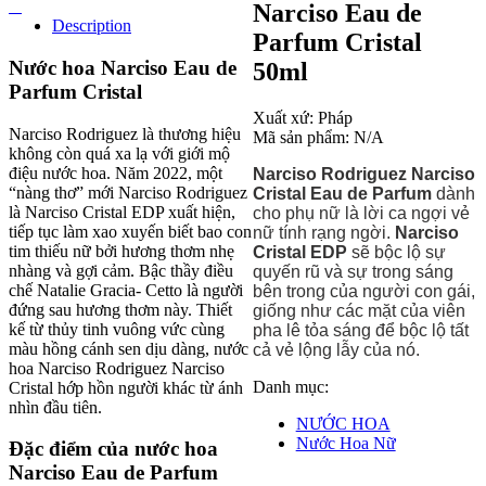
Narciso Eau de
Description
Parfum Cristal
Nước hoa Narciso Eau de
50ml
Parfum Cristal
Xuất xứ:
Pháp
Narciso Rodriguez là thương hiệu
Mã sản phẩm:
N/A
không còn quá xa lạ với giới mộ
điệu nước hoa. Năm 2022, một
Narciso Rodriguez Narciso
“nàng thơ” mới Narciso Rodriguez
Cristal Eau de Parfum
dành
là Narciso Cristal EDP xuất hiện,
cho phụ nữ là lời ca ngợi vẻ
tiếp tục làm xao xuyến biết bao con
nữ tính rạng ngời.
Narciso
tim thiếu nữ bởi hương thơm nhẹ
Cristal EDP
sẽ bộc lộ sự
nhàng và gợi cảm. Bậc thầy điều
quyến rũ và sự trong sáng
chế Natalie Gracia- Cetto là người
bên trong của người con gái,
đứng sau hương thơm này. Thiết
giống như các mặt của viên
kế từ thủy tinh vuông vức cùng
pha lê tỏa sáng để bộc lộ tất
màu hồng cánh sen dịu dàng, nước
cả vẻ lộng lẫy của nó.
hoa Narciso Rodriguez Narciso
Danh mục:
Cristal hớp hồn người khác từ ánh
nhìn đầu tiên.
NƯỚC HOA
Nước Hoa Nữ
Đặc điểm của nước hoa
Narciso Eau de Parfum