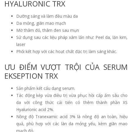
HYALURONIC TRX
Dưỡng sáng và làm đều màu da
Da mỏng, giãn mao mạch
Mờ thâm đỏ, thâm đen sau mụn
Sử dụng sau các liệu pháp xâm lấn như: Peel da, lăn kim,
laser
Phối kết hợp với các hoạt chất đặc trị làm sáng khác.
ƯU ĐIỂM VƯỢT TRỘI CỦA SERUM
EKSEPTION TRX
Sản phẩm kết cấu dạng serum.
Tác động kép vừa điều trị vừa phục hồi cấp ẩm sâu cho
da với công thức cải tiến có thêm thành phần XS
Hyalurionic acid 2%.
Nồng độ Tranexamic acid 3% là nồng độ an toàn, hiệu
quả, phù hợp với các làn da mỏng yếu, kèm giãn mao
mạch đỏ.