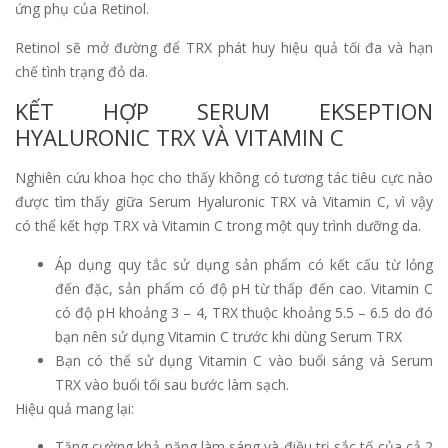
ứng phụ của Retinol.
Retinol sẽ mở đường để TRX phát huy hiệu quả tối đa và hạn
chế tình trạng đỏ da.
KẾT HỢP SERUM EKSEPTION
HYALURONIC TRX VÀ VITAMIN C
Nghiên cứu khoa học cho thấy không có tương tác tiêu cực nào
được tìm thấy giữa Serum Hyaluronic TRX và Vitamin C, vì vậy
có thể kết hợp TRX và Vitamin C trong một quy trình dưỡng da.
Áp dụng quy tắc sử dụng sản phẩm có kết cấu từ lỏng
đến đặc, sản phẩm có độ pH từ thấp đến cao. Vitamin C
có độ pH khoảng 3 – 4, TRX thuộc khoảng 5.5 – 6.5 do đó
bạn nên sử dụng Vitamin C trước khi dùng Serum TRX
Bạn có thể sử dụng Vitamin C vào buổi sáng và Serum
TRX vào buổi tối sau bước làm sạch.
Hiệu quả mang lại:
Tăng cường khả năng làm sáng và điều trị sắc tố của cả 2