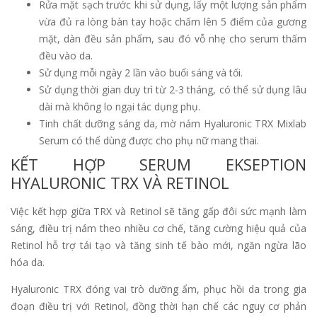
Rửa mặt sạch trước khi sử dụng, lấy một lượng sản phẩm
vừa đủ ra lòng bàn tay hoặc chấm lên 5 điểm của gương
mặt, dàn đều sản phẩm, sau đó vỗ nhẹ cho serum thấm
đều vào da.
Sử dụng mỗi ngày 2 lần vào buổi sáng và tối.
Sử dụng thời gian duy trì từ 2-3 tháng, có thể sử dụng lâu
dài mà không lo ngại tác dụng phụ.
Tinh chất dưỡng sáng da, mờ nám Hyaluronic TRX Mixlab
Serum có thể dùng được cho phụ nữ mang thai.
KẾT HỢP SERUM EKSEPTION
HYALURONIC TRX VÀ RETINOL
Việc kết hợp giữa TRX và Retinol sẽ tăng gấp đôi sức mạnh làm
sáng, điều trị nám theo nhiều cơ chế, tăng cường hiệu quả của
Retinol hỗ trợ tái tạo và tăng sinh tế bào mới, ngăn ngừa lão
hóa da.
Hyaluronic TRX đóng vai trò dưỡng ẩm, phục hồi da trong gia
đoạn điều trị với Retinol, đồng thời hạn chế các nguy cơ phản