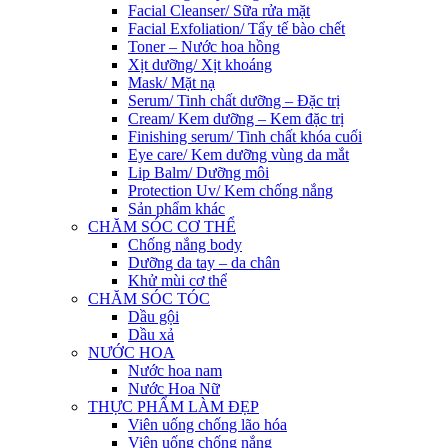
Facial Cleanser/ Sữa rửa mặt
Facial Exfoliation/ Tẩy tế bào chết
Toner – Nước hoa hồng
Xịt dưỡng/ Xịt khoáng
Mask/ Mặt nạ
Serum/ Tinh chất dưỡng – Đặc trị
Cream/ Kem dưỡng – Kem đặc trị
Finishing serum/ Tinh chất khóa cuối
Eye care/ Kem dưỡng vùng da mắt
Lip Balm/ Dưỡng môi
Protection Uv/ Kem chống nắng
Sản phẩm khác
CHĂM SÓC CƠ THỂ
Chống nắng body
Dưỡng da tay – da chân
Khử mùi cơ thể
CHĂM SÓC TÓC
Dầu gội
Dầu xả
NƯỚC HOA
Nước hoa nam
Nước Hoa Nữ
THỰC PHẨM LÀM ĐẸP
Viên uống chống lão hóa
Viên uống chống nắng