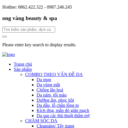
Hotline: 0862.422.322 - 0987.246.245
ong vàng beauty & spa
Please enter key search to display results.
Trang chủ
Sản phẩm
COMBO THEO VẤN ĐỀ DA
Da mụn
Da vùng mắt
Chống lão hoá
Da nám, tối màu
Dưỡng ẩm, phục hồi
Da dầu, lỗ chân lông to
Kích ứng, mẫn đỏ giãn mạch
Da sau các thủ thuật thẩm mỹ
CHĂM SÓC DA
Cleansing/ Tẩy trang