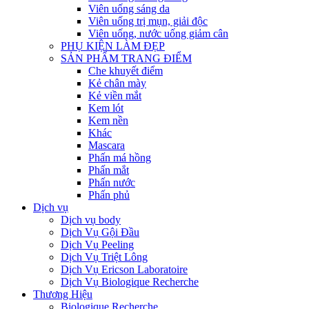
Viên uống sáng da
Viên uống trị mụn, giải độc
Viên uống, nước uống giảm cân
PHỤ KIỆN LÀM ĐẸP
SẢN PHẨM TRANG ĐIỂM
Che khuyết điểm
Kẻ chân mày
Kẻ viền mắt
Kem lót
Kem nền
Khác
Mascara
Phấn má hồng
Phấn mắt
Phấn nước
Phấn phủ
Dịch vụ
Dịch vụ body
Dịch Vụ Gội Đầu
Dịch Vụ Peeling
Dịch Vụ Triệt Lông
Dịch Vụ Ericson Laboratoire
Dịch Vụ Biologique Recherche
Thương Hiệu
Biologique Recherche