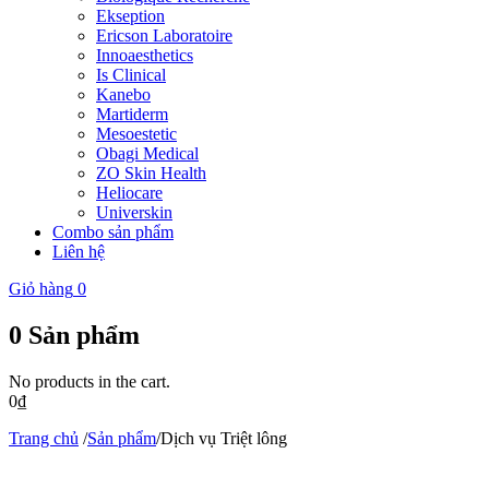
Ekseption
Ericson Laboratoire
Innoaesthetics
Is Clinical
Kanebo
Martiderm
Mesoestetic
Obagi Medical
ZO Skin Health
Heliocare
Universkin
Combo sản phẩm
Liên hệ
Giỏ hàng
0
0
Sản phẩm
No products in the cart.
0
₫
Trang chủ
/
Sản phẩm
/
Dịch vụ Triệt lông