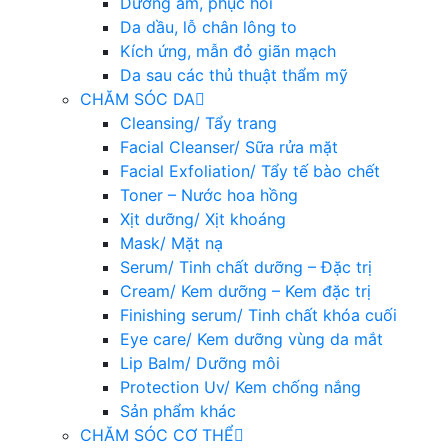
Dưỡng ẩm, phục hồi
Da dầu, lỗ chân lông to
Kích ứng, mẫn đỏ giãn mạch
Da sau các thủ thuật thẩm mỹ
CHĂM SÓC DA
Cleansing/ Tẩy trang
Facial Cleanser/ Sữa rửa mặt
Facial Exfoliation/ Tẩy tế bào chết
Toner – Nước hoa hồng
Xịt dưỡng/ Xịt khoáng
Mask/ Mặt nạ
Serum/ Tinh chất dưỡng – Đặc trị
Cream/ Kem dưỡng – Kem đặc trị
Finishing serum/ Tinh chất khóa cuối
Eye care/ Kem dưỡng vùng da mắt
Lip Balm/ Dưỡng môi
Protection Uv/ Kem chống nắng
Sản phẩm khác
CHĂM SÓC CƠ THỂ