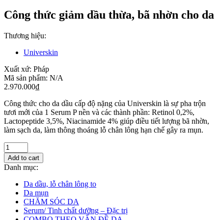
Công thức giảm dầu thừa, bã nhờn cho da
Thương hiệu:
Universkin
Xuất xứ:
Pháp
Mã sản phẩm:
N/A
2.970.000
₫
Công thức cho da dầu cấp độ nặng của Universkin là sự pha trộn
tươi mới của 1 Serum P nền và các thành phần: Retinol 0,2%,
Lactopeptide 3,5%, Niacinamide 4% giúp điều tiết lượng bã nhờn,
làm sạch da, làm thông thoáng lỗ chân lông hạn chế gây ra mụn.
Add to cart
Danh mục:
Da dầu, lỗ chân lông to
Da mụn
CHĂM SÓC DA
Serum/ Tinh chất dưỡng – Đặc trị
COMBO THEO VẤN ĐỀ DA