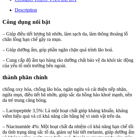
Description
Công dụng nổi bật
– Giúp điều tiết lượng bã nhờn, làm sạch da, làm thông thoáng lỗ
chân lông hạn chế gây ra mụn.
– Giúp dưỡng ẩm, góp phần ngăn chặn quá trình lão hoá.
– Cung cấp độ ẩm tạo hàng rào dưỡng chất bảo vệ da khỏi tác động
của yếu tố môi trường bên ngoài.
thành phần chính
chống oxy hóa, chống lão hóa, ngăn ngừa và cải thiện nếp nhăn,
ngừa mụn, điều tiết bã nhờn, giúp sắc da hồng hào khoẻ mạnh, nền
da trẻ trung căng bóng.
– Lactopeptide 3,5%: Là một hoạt chất giúp kháng khuẩn, kháng
viêm hiệu quả và có khả năng cân bằng hệ vi sinh vật trên da.
– Niacinamide 4%: Một hoạt chất đa nhiệm có khả năng hạn chế tối
đa tình trạng tăng sắc tố da, giảm sự bài tiết melanin, giúp dưỡng ẩm