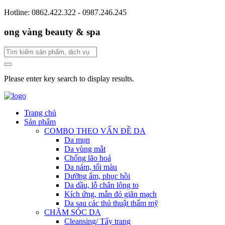
Hotline: 0862.422.322 - 0987.246.245
ong vàng beauty & spa
Please enter key search to display results.
Trang chủ
Sản phẩm
COMBO THEO VẤN ĐỀ DA
Da mụn
Da vùng mắt
Chống lão hoá
Da nám, tối màu
Dưỡng ẩm, phục hồi
Da dầu, lỗ chân lông to
Kích ứng, mẫn đỏ giãn mạch
Da sau các thủ thuật thẩm mỹ
CHĂM SÓC DA
Cleansing/ Tẩy trang