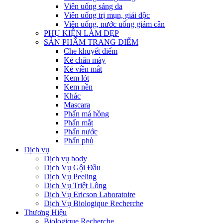
Viên uống sáng da
Viên uống trị mụn, giải độc
Viên uống, nước uống giảm cân
PHỤ KIỆN LÀM ĐẸP
SẢN PHẨM TRANG ĐIỂM
Che khuyết điểm
Kẻ chân mày
Kẻ viền mắt
Kem lót
Kem nền
Khác
Mascara
Phấn má hồng
Phấn mắt
Phấn nước
Phấn phủ
Dịch vụ
Dịch vụ body
Dịch Vụ Gội Đầu
Dịch Vụ Peeling
Dịch Vụ Triệt Lông
Dịch Vụ Ericson Laboratoire
Dịch Vụ Biologique Recherche
Thương Hiệu
Biologique Recherche