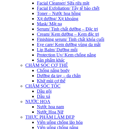
Facial Cleanser/ Sữa rửa mặt
Facial Exfoliation/ Tẩy tế bào chết
Toner – Nước hoa hồng
Xịt dưỡng/ Xịt khoáng
Mask/ Mặt nạ
Serum/ Tinh chất dưỡng – Đặc trị
Cream/ Kem dưỡng – Kem đặc trị
Finishing serum/ Tinh chất khóa cuối
Eye care/ Kem dưỡng vùng da mắt
Lip Balm/ Dưỡng môi
Protection Uv/ Kem chống nắng
Sản phẩm khác
CHĂM SÓC CƠ THỂ
Chống nắng body
Dưỡng da tay – da chân
Khử mùi cơ thể
CHĂM SÓC TÓC
Dầu gội
Dầu xả
NƯỚC HOA
Nước hoa nam
Nước Hoa Nữ
THỰC PHẨM LÀM ĐẸP
Viên uống chống lão hóa
Viên uống chống nắng