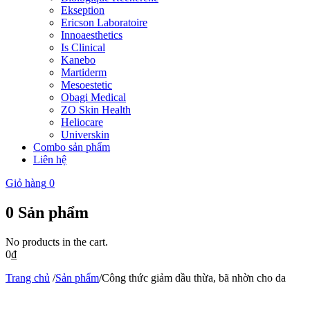
Ekseption
Ericson Laboratoire
Innoaesthetics
Is Clinical
Kanebo
Martiderm
Mesoestetic
Obagi Medical
ZO Skin Health
Heliocare
Universkin
Combo sản phẩm
Liên hệ
Giỏ hàng
0
0
Sản phẩm
No products in the cart.
0
₫
Trang chủ
/
Sản phẩm
/
Công thức giảm dầu thừa, bã nhờn cho da