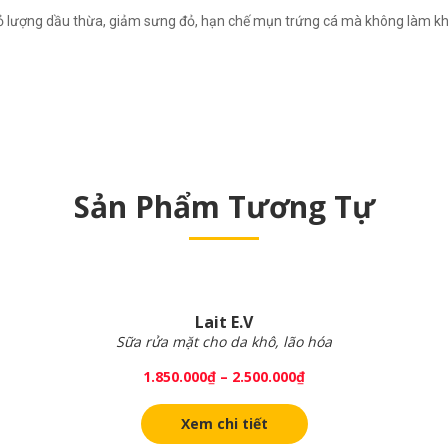
út bỏ lượng dầu thừa, giảm sưng đỏ, hạn chế mụn trứng cá mà không làm k
Sản Phẩm Tương Tự
Lait E.V
Sữa rửa mặt cho da khô, lão hóa
1.850.000
₫
–
2.500.000
₫
Xem chi tiết