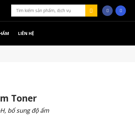
PHẨM
LIÊN HỆ
rm Toner
pH, bổ sung độ ẩm