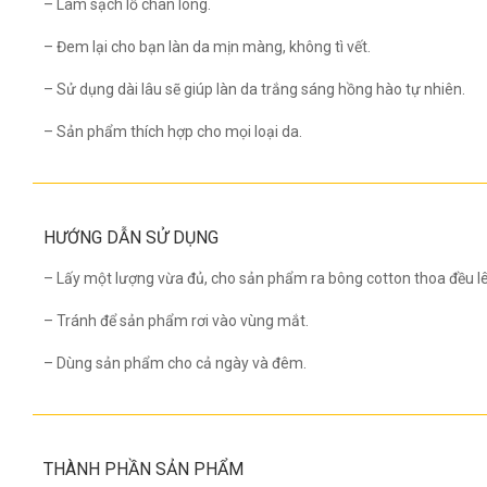
– Làm sạch lỗ chân lông.
– Đem lại cho bạn làn da mịn màng, không tì vết.
– Sử dụng dài lâu sẽ giúp làn da trắng sáng hồng hào tự nhiên.
– Sản phẩm thích hợp cho mọi loại da.
HƯỚNG DẪN SỬ DỤNG
– Lấy một lượng vừa đủ, cho sản phẩm ra bông cotton thoa đều l
– Tránh để sản phẩm rơi vào vùng mắt.
– Dùng sản phẩm cho cả ngày và đêm.
THÀNH PHẦN SẢN PHẨM