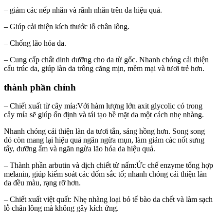
– giảm các nếp nhăn và rãnh nhăn trên da hiệu quả.
– Giúp cải thiện kích thước lỗ chân lông.
– Chống lão hóa da.
– Cung cấp chất dinh dưỡng cho da từ gốc. Nhanh chóng cải thiện
cấu trúc da, giúp làn da trông căng mịn, mềm mại và tươi trẻ hơn.
thành phần chính
– Chiết xuất từ cây mía:Với hàm lượng lớn axit glycolic có trong
cây mía sẽ giúp ổn định và tái tạo bề mặt da một cách nhẹ nhàng.
Nhanh chóng cải thiện làn da tươi tắn, sáng hồng hơn. Song song
đó còn mang lại hiệu quả ngăn ngừa mụn, làm giảm các nốt sưng
tấy, dưỡng ẩm và ngăn ngừa lão hóa da hiệu quả.
– Thành phần arbutin và dịch chiết từ nấm:Ức chế enzyme tổng hợp
melanin, giúp kiểm soát các đốm sắc tố; nhanh chóng cải thiện làn
da đều màu, rạng rỡ hơn.
– Chiết xuất việt quất: Nhẹ nhàng loại bỏ tế bào da chết và làm sạch
lỗ chân lông mà không gây kích ứng.