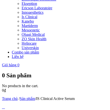
Ekseption
Ericson Laboratoire
Innoaesthetics
Is Clinical
Kanebo
Martiderm
Mesoestetic
Obagi Medical
ZO Skin Health
Heliocare
Universkin
Combo sản phẩm
Liên hệ
Giỏ hàng
0
0
Sản phẩm
No products in the cart.
0
₫
Trang chủ
/
Sản phẩm
/
IS Clinical Active Serum