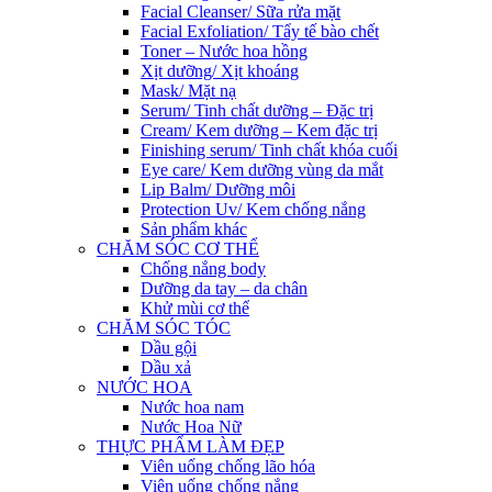
Facial Cleanser/ Sữa rửa mặt
Facial Exfoliation/ Tẩy tế bào chết
Toner – Nước hoa hồng
Xịt dưỡng/ Xịt khoáng
Mask/ Mặt nạ
Serum/ Tinh chất dưỡng – Đặc trị
Cream/ Kem dưỡng – Kem đặc trị
Finishing serum/ Tinh chất khóa cuối
Eye care/ Kem dưỡng vùng da mắt
Lip Balm/ Dưỡng môi
Protection Uv/ Kem chống nắng
Sản phẩm khác
CHĂM SÓC CƠ THỂ
Chống nắng body
Dưỡng da tay – da chân
Khử mùi cơ thể
CHĂM SÓC TÓC
Dầu gội
Dầu xả
NƯỚC HOA
Nước hoa nam
Nước Hoa Nữ
THỰC PHẨM LÀM ĐẸP
Viên uống chống lão hóa
Viên uống chống nắng