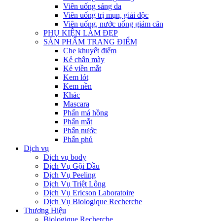
Viên uống sáng da
Viên uống trị mụn, giải độc
Viên uống, nước uống giảm cân
PHỤ KIỆN LÀM ĐẸP
SẢN PHẨM TRANG ĐIỂM
Che khuyết điểm
Kẻ chân mày
Kẻ viền mắt
Kem lót
Kem nền
Khác
Mascara
Phấn má hồng
Phấn mắt
Phấn nước
Phấn phủ
Dịch vụ
Dịch vụ body
Dịch Vụ Gội Đầu
Dịch Vụ Peeling
Dịch Vụ Triệt Lông
Dịch Vụ Ericson Laboratoire
Dịch Vụ Biologique Recherche
Thương Hiệu
Biologique Recherche