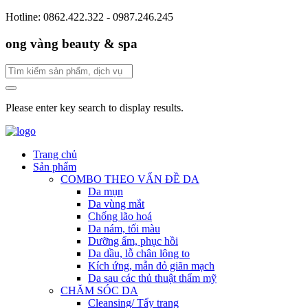
Hotline: 0862.422.322 - 0987.246.245
ong vàng beauty & spa
Please enter key search to display results.
Trang chủ
Sản phẩm
COMBO THEO VẤN ĐỀ DA
Da mụn
Da vùng mắt
Chống lão hoá
Da nám, tối màu
Dưỡng ẩm, phục hồi
Da dầu, lỗ chân lông to
Kích ứng, mẫn đỏ giãn mạch
Da sau các thủ thuật thẩm mỹ
CHĂM SÓC DA
Cleansing/ Tẩy trang