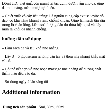
Đồng thời, việt quất còn mang lại tác dụng dưỡng ẩm cho da, giúp
da mịn màng, mềm mượt tự nhiên.
– Chiết xuất vỏ cây liễu trắng: Là nguồn cung cấp axit salicylic dồi
dào, có khả năng kháng viêm, chống khuẩn. Giúp làm sạch tận sâu
trong lỗ chân lông, kiểm soát lượng dầu dư thừa hiệu quả và đẩy
mụn ra khỏi da nhanh chóng.
hướng dẫn sử dụng
– Làm sạch da và lau khô nhẹ nhàng.
– Lấy 3 – 5 giọt serum ra lòng bàn tay và thoa nhẹ nhàng khắp mặt
và cổ.
– Có thể kết hợp vỗ nhẹ hoặc massage nhẹ nhàng để dưỡng chất
thẩm thấu đều vào da.
– Sử dụng ngày 2 lần sáng tối
Additional information
Dung tích sản phẩm
15ml, 30ml, 60ml