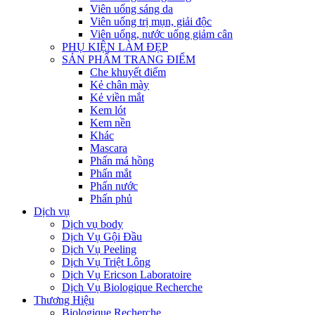
Viên uống sáng da
Viên uống trị mụn, giải độc
Viên uống, nước uống giảm cân
PHỤ KIỆN LÀM ĐẸP
SẢN PHẨM TRANG ĐIỂM
Che khuyết điểm
Kẻ chân mày
Kẻ viền mắt
Kem lót
Kem nền
Khác
Mascara
Phấn má hồng
Phấn mắt
Phấn nước
Phấn phủ
Dịch vụ
Dịch vụ body
Dịch Vụ Gội Đầu
Dịch Vụ Peeling
Dịch Vụ Triệt Lông
Dịch Vụ Ericson Laboratoire
Dịch Vụ Biologique Recherche
Thương Hiệu
Biologique Recherche