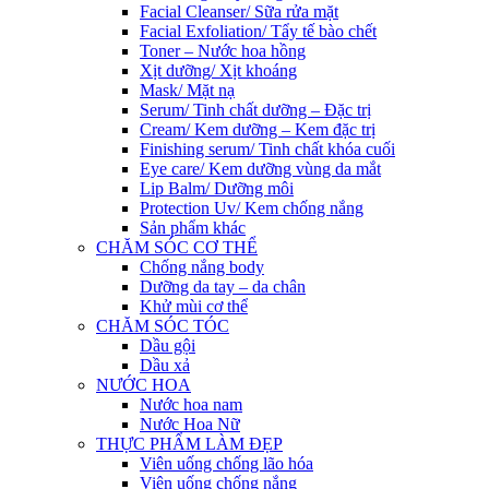
Facial Cleanser/ Sữa rửa mặt
Facial Exfoliation/ Tẩy tế bào chết
Toner – Nước hoa hồng
Xịt dưỡng/ Xịt khoáng
Mask/ Mặt nạ
Serum/ Tinh chất dưỡng – Đặc trị
Cream/ Kem dưỡng – Kem đặc trị
Finishing serum/ Tinh chất khóa cuối
Eye care/ Kem dưỡng vùng da mắt
Lip Balm/ Dưỡng môi
Protection Uv/ Kem chống nắng
Sản phẩm khác
CHĂM SÓC CƠ THỂ
Chống nắng body
Dưỡng da tay – da chân
Khử mùi cơ thể
CHĂM SÓC TÓC
Dầu gội
Dầu xả
NƯỚC HOA
Nước hoa nam
Nước Hoa Nữ
THỰC PHẨM LÀM ĐẸP
Viên uống chống lão hóa
Viên uống chống nắng