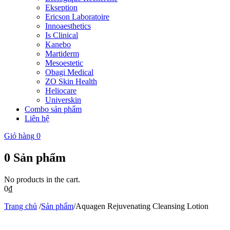
Ekseption
Ericson Laboratoire
Innoaesthetics
Is Clinical
Kanebo
Martiderm
Mesoestetic
Obagi Medical
ZO Skin Health
Heliocare
Universkin
Combo sản phẩm
Liên hệ
Giỏ hàng
0
0
Sản phẩm
No products in the cart.
0
₫
Trang chủ
/
Sản phẩm
/
Aquagen Rejuvenating Cleansing Lotion