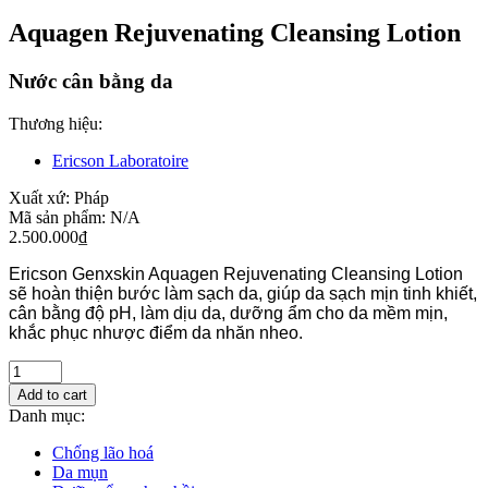
Aquagen Rejuvenating Cleansing Lotion
Nước cân bằng da
Thương hiệu:
Ericson Laboratoire
Xuất xứ:
Pháp
Mã sản phẩm:
N/A
2.500.000
₫
Ericson Genxskin Aquagen Rejuvenating Cleansing Lotion
sẽ hoàn thiện bước làm sạch da, giúp da sạch mịn tinh khiết,
cân bằng độ pH, làm dịu da, dưỡng ẩm cho da mềm mịn,
khắc phục nhược điểm da nhăn nheo.
Add to cart
Danh mục:
Chống lão hoá
Da mụn