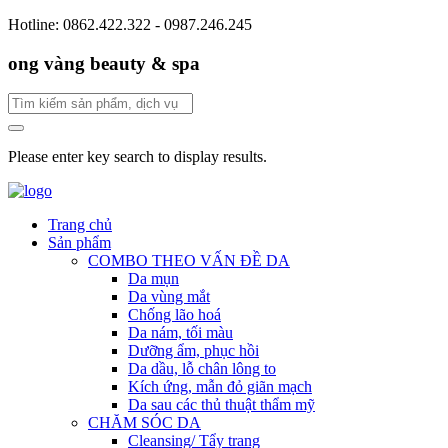
Hotline: 0862.422.322 - 0987.246.245
ong vàng beauty & spa
Please enter key search to display results.
Trang chủ
Sản phẩm
COMBO THEO VẤN ĐỀ DA
Da mụn
Da vùng mắt
Chống lão hoá
Da nám, tối màu
Dưỡng ẩm, phục hồi
Da dầu, lỗ chân lông to
Kích ứng, mẫn đỏ giãn mạch
Da sau các thủ thuật thẩm mỹ
CHĂM SÓC DA
Cleansing/ Tẩy trang