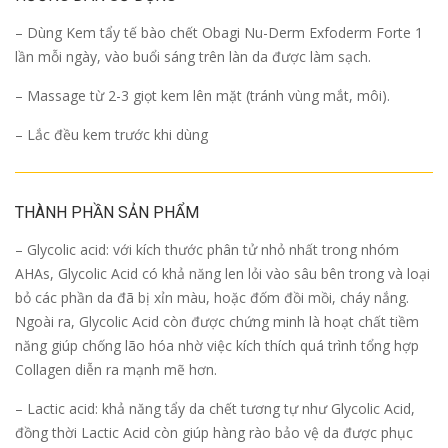
– Dùng Kem tẩy tế bào chết Obagi Nu-Derm Exfoderm Forte 1
lần mỗi ngày, vào buổi sáng trên làn da được làm sạch.
– Massage từ 2-3 giọt kem lên mặt (tránh vùng mắt, môi).
– Lắc đều kem trước khi dùng
THÀNH PHẦN SẢN PHẨM
– Glycolic acid: với kích thước phân tử nhỏ nhất trong nhóm
AHAs, Glycolic Acid có khả năng len lỏi vào sâu bên trong và loại
bỏ các phần da đã bị xỉn màu, hoặc đốm đồi mồi, cháy nắng.
Ngoài ra, Glycolic Acid còn được chứng minh là hoạt chất tiềm
năng giúp chống lão hóa nhờ việc kích thích quá trình tổng hợp
Collagen diễn ra mạnh mẽ hơn.
– Lactic acid: khả năng tẩy da chết tương tự như Glycolic Acid,
đồng thời Lactic Acid còn giúp hàng rào bảo vệ da được phục