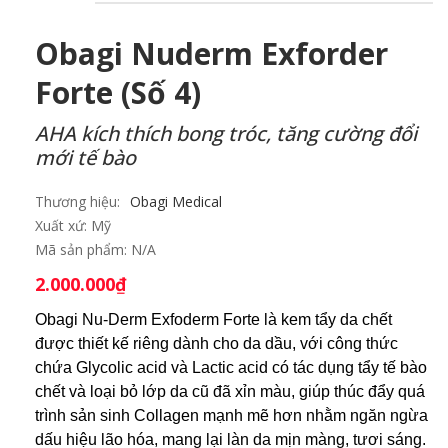
Obagi Nuderm Exforder
Forte (số 4)
AHA kích thích bong tróc, tăng cường đổi
mới tế bào
Thương hiệu:
Obagi Medical
Xuất xứ:
Mỹ
Mã sản phẩm:
N/A
2.000.000
₫
Obagi Nu-Derm Exfoderm Forte là kem tẩy da chết
được thiết kế riêng dành cho da dầu, với công thức
chứa Glycolic acid và Lactic acid có tác dụng tẩy tế bào
chết và loại bỏ lớp da cũ đã xỉn màu, giúp thúc đẩy quá
trình sản sinh Collagen mạnh mẽ hơn nhằm ngăn ngừa
dấu hiệu lão hóa, mang lại làn da mịn màng, tươi sáng.