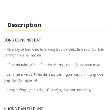
Description
CÔNG DỤNG NỔI BẬT
– Kem tẩy tế bào chết làm bong tróc da chết, làm sạch bụi bẩn
và nhờn trên bề mặt da
– Làm mờ nám, đốm nâu trên bề mặt, cải thiện da sạm màu
– Làm mềm và cải thiện da nhạy cảm, giảm các tình trạng kích
ứng, tấy đỏ, ngứa rát
– Tăng cường sự dẻo dai, sức chống chịu với ánh nắng
HƯỚNG DẪN SỬ DỤNG