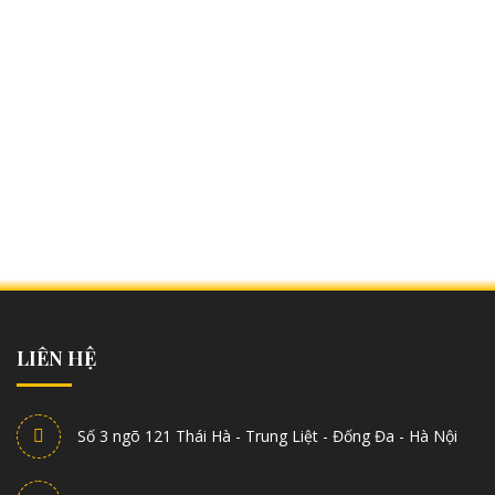
LIÊN HỆ
Số 3 ngõ 121 Thái Hà - Trung Liệt - Đống Đa - Hà Nội