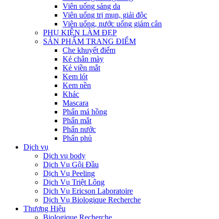
Viên uống sáng da
Viên uống trị mụn, giải độc
Viên uống, nước uống giảm cân
PHỤ KIỆN LÀM ĐẸP
SẢN PHẨM TRANG ĐIỂM
Che khuyết điểm
Kẻ chân mày
Kẻ viền mắt
Kem lót
Kem nền
Khác
Mascara
Phấn má hồng
Phấn mắt
Phấn nước
Phấn phủ
Dịch vụ
Dịch vụ body
Dịch Vụ Gội Đầu
Dịch Vụ Peeling
Dịch Vụ Triệt Lông
Dịch Vụ Ericson Laboratoire
Dịch Vụ Biologique Recherche
Thương Hiệu
Biologique Recherche