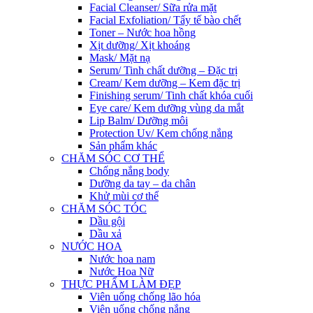
Facial Cleanser/ Sữa rửa mặt
Facial Exfoliation/ Tẩy tế bào chết
Toner – Nước hoa hồng
Xịt dưỡng/ Xịt khoáng
Mask/ Mặt nạ
Serum/ Tinh chất dưỡng – Đặc trị
Cream/ Kem dưỡng – Kem đặc trị
Finishing serum/ Tinh chất khóa cuối
Eye care/ Kem dưỡng vùng da mắt
Lip Balm/ Dưỡng môi
Protection Uv/ Kem chống nắng
Sản phẩm khác
CHĂM SÓC CƠ THỂ
Chống nắng body
Dưỡng da tay – da chân
Khử mùi cơ thể
CHĂM SÓC TÓC
Dầu gội
Dầu xả
NƯỚC HOA
Nước hoa nam
Nước Hoa Nữ
THỰC PHẨM LÀM ĐẸP
Viên uống chống lão hóa
Viên uống chống nắng