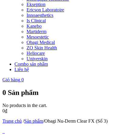
Ekseption
Ericson Laboratoire
Innoaesthetics
Is Clinical
Kanebo
Martiderm
Mesoestetic
Obagi Medical
ZO Skin Health
Heliocare
Universkin
Combo sản phẩm
Liên hệ
Giỏ hàng
0
0
Sản phẩm
No products in the cart.
0
₫
Trang chủ
/
Sản phẩm
/
Obagi Nu-Derm Clear FX (Số 3)