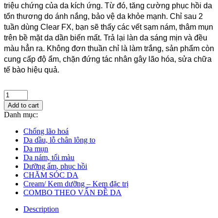
triệu chứng của da kích ứng. Từ đó, tăng cường phục hồi da
tổn thương do ánh nắng, bảo vệ da khỏe mạnh. Chỉ sau 2
tuần dùng Clear FX, bạn sẽ thấy các vết sạm nám, thâm mụn
trên bề mặt da dần biến mất. Trả lại làn da sáng mịn và đều
màu hẳn ra. Không đơn thuần chỉ là làm trắng, sản phẩm còn
cung cấp độ ẩm, chặn đứng tác nhân gây lão hóa, sửa chữa
tế bào hiệu quả.
Add to cart
Danh mục:
Chống lão hoá
Da dầu, lỗ chân lông to
Da mụn
Da nám, tối màu
Dưỡng ẩm, phục hồi
CHĂM SÓC DA
Cream/ Kem dưỡng – Kem đặc trị
COMBO THEO VẤN ĐỀ DA
Description