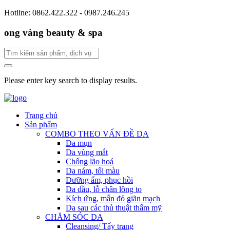
Hotline: 0862.422.322 - 0987.246.245
ong vàng beauty & spa
Please enter key search to display results.
Trang chủ
Sản phẩm
COMBO THEO VẤN ĐỀ DA
Da mụn
Da vùng mắt
Chống lão hoá
Da nám, tối màu
Dưỡng ẩm, phục hồi
Da dầu, lỗ chân lông to
Kích ứng, mẫn đỏ giãn mạch
Da sau các thủ thuật thẩm mỹ
CHĂM SÓC DA
Cleansing/ Tẩy trang