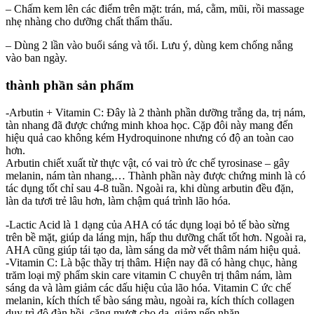
– Chấm kem lên các điểm trên mặt: trán, má, cằm, mũi, rồi massage
nhẹ nhàng cho dưỡng chất thẩm thấu.
– Dùng 2 lần vào buổi sáng và tối. Lưu ý, dùng kem chống nắng
vào ban ngày.
thành phần sản phẩm
-Arbutin + Vitamin C: Đây là 2 thành phần dưỡng trắng da, trị nám,
tàn nhang đã được chứng minh khoa học. Cặp đôi này mang đến
hiệu quả cao không kém Hydroquinone nhưng có độ an toàn cao
hơn.
Arbutin chiết xuất từ thực vật, có vai trò ức chế tyrosinase – gây
melanin, nám tàn nhang,… Thành phần này được chứng minh là có
tác dụng tốt chỉ sau 4-8 tuần. Ngoài ra, khi dùng arbutin đều đặn,
làn da tươi trẻ lâu hơn, làm chậm quá trình lão hóa.
-Lactic Acid là 1 dạng của AHA có tác dụng loại bỏ tế bào sừng
trên bề mặt, giúp da láng mịn, hấp thu dưỡng chất tốt hơn. Ngoài ra,
AHA cũng giúp tái tạo da, làm sáng da mờ vết thâm nám hiệu quả.
-Vitamin C: Là bậc thầy trị thâm. Hiện nay đã có hàng chục, hàng
trăm loại mỹ phẩm skin care vitamin C chuyên trị thâm nám, làm
sáng da và làm giảm các dấu hiệu của lão hóa. Vitamin C ức chế
melanin, kích thích tế bào sáng màu, ngoài ra, kích thích collagen
duy trì độ đàn hồi, căng mượt cho da, giảm nếp nhăn,…