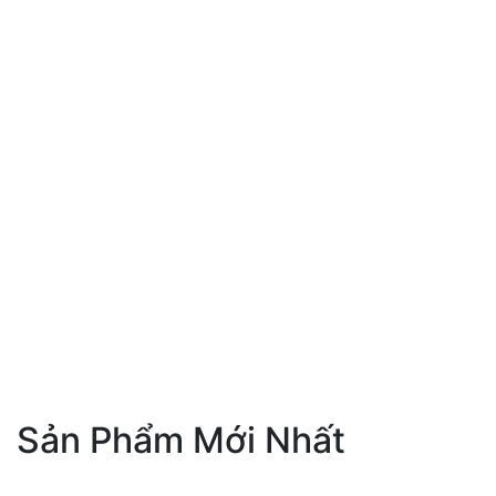
C
T
L
S
1
Xe
Sản Phẩm Mới Nhất