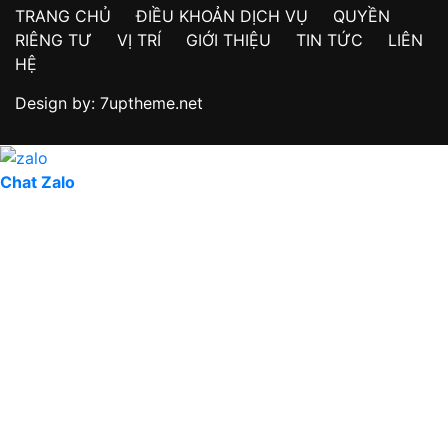
TRANG CHỦ
ĐIỀU KHOẢN DỊCH VỤ
QUYỀN
RIÊNG TƯ
VỊ TRÍ
GIỚI THIỆU
TIN TỨC
LIÊN
HỆ
Design by: 7uptheme.net
Chat Zalo