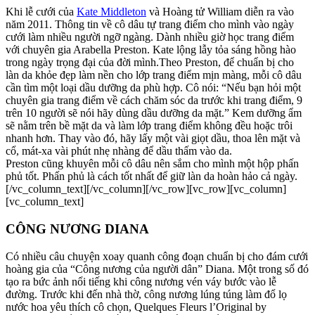
Khi lễ cưới của
Kate Middleton
và Hoàng tử William diễn ra vào
năm 2011. Thông tin về cô dâu tự trang điểm cho mình vào ngày
cưới làm nhiều người ngỡ ngàng. Dành nhiều giờ học trang điểm
với chuyên gia Arabella Preston. Kate lộng lẫy tỏa sáng hồng hào
trong ngày trọng đại của đời mình.Theo Preston, để chuẩn bị cho
làn da khỏe đẹp làm nền cho lớp trang điểm mịn màng, mỗi cô dâu
cần tìm một loại dầu dưỡng da phù hợp. Cô nói: “Nếu bạn hỏi một
chuyên gia trang điểm về cách chăm sóc da trước khi trang điểm, 9
trên 10 người sẽ nói hãy dùng dầu dưỡng da mặt.” Kem dưỡng ẩm
sẽ nằm trên bề mặt da và làm lớp trang điểm không đều hoặc trôi
nhanh hơn. Thay vào đó, hãy lấy một vài giọt dầu, thoa lên mặt và
cổ, mát-xa vài phút nhẹ nhàng để dầu thấm vào da.
Preston cũng khuyên mỗi cô dâu nên sắm cho mình một hộp phấn
phủ tốt. Phấn phủ là cách tốt nhất để giữ làn da hoàn hảo cả ngày.
[/vc_column_text][/vc_column][/vc_row][vc_row][vc_column]
[vc_column_text]
CÔNG NƯƠNG DIANA
Có nhiều câu chuyện xoay quanh công đoạn chuẩn bị cho đám cưới
hoàng gia của “Công nương của người dân” Diana. Một trong số đó
tạo ra bức ảnh nổi tiếng khi công nương vén váy bước vào lễ
đường. Trước khi đến nhà thờ, công nương lúng túng làm đổ lọ
nước hoa yêu thích cô chọn, Quelques Fleurs l’Original by