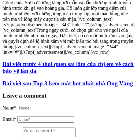
Công chúa Sofia đã từng là người mẫu và dẫn chương trình truyền
hình trước khi gả vào hoàng gia. Cô luôn giữ lớp trang điểm của
mình tự nhiên, với những tông màu trung lập, một màu hồng nhẹ
trên má và lông mày được tỉa cẩn thận.[/vc_column_text]
[s7upf_advertisement image=”343″ link=”#”][/s7upf_advertisement]
[vc_column_text]Trong ngày cưới, cô chọn giữ cho vẻ ngoài của
mình tự nhiên như mọi ngày. Đặc biệt, cô có một hình xăm sau gáy,
và quyết định để lộ hình xăm với một kiểu tóc búi sang trọng truyền
thống.[/vc_column_text][s7upf_advertisement image=”344″
link=”#”][/s7upf_advertisement][/vc_column][/vc_row]
Bài viết trước
4 thói quen sai lầm của chị em về cách
bảo vệ làn da
Bài viết sau
Top 3 kem mắt hot nhất nhà Ong Vàng
Leave a comment
Name*
Email*