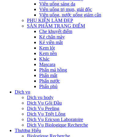
Viên uống sáng da
Viên uống trị mụn, giải độc
Viên uống, nước uống giảm cân
PHỤ KIỆN LÀM ĐẸP
SẢN PHẨM TRANG ĐIỂM
Che khuyết điểm
Kẻ chân mày
Kẻ viền mắt
Kem lót
Kem nền
Khác
Mascara
Phấn má hồng
Phấn mắt
Phấn nước
Phấn phủ
Dịch vụ
Dịch vụ body
Dịch Vụ Gội Đầu
Dịch Vụ Peeling
Dịch Vụ Triệt Lông
Dịch Vụ Ericson Laboratoire
Dịch Vụ Biologique Recherche
Thương Hiệu
Biologique Recherche