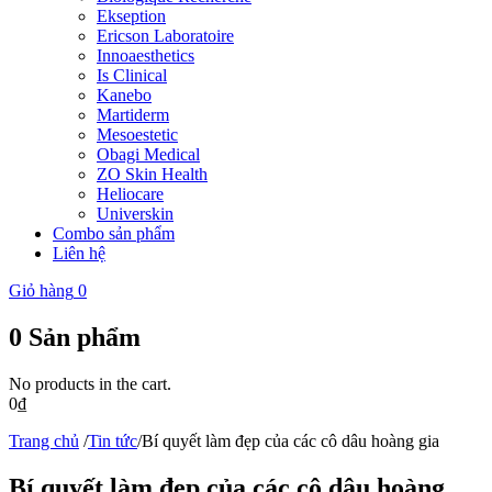
Ekseption
Ericson Laboratoire
Innoaesthetics
Is Clinical
Kanebo
Martiderm
Mesoestetic
Obagi Medical
ZO Skin Health
Heliocare
Universkin
Combo sản phẩm
Liên hệ
Giỏ hàng
0
0
Sản phẩm
No products in the cart.
0
₫
Trang chủ
/
Tin tức
/
Bí quyết làm đẹp của các cô dâu hoàng gia
Bí quyết làm đẹp của các cô dâu hoàng