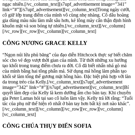
ngạc nhiên.[/vc_column_text][s7upf_advertisement image=”341″
link=”#”][/s7upf_advertisement][vc_column_text]Trong ngày cưới,
cô giữ lớp trang điểm của mình vô cùng nhẹ nhàng. Cô dâu hoàng
gia dùng màu nâu làm mắt sâu hơn, kẻ lông mày cẩn thận định hình
khuôn mặt và son bóng tự nhiên.[/vc_column_text][/vc_column]
[/vc_row][vc_row][vc_column][vc_column_text]
CÔNG NƯƠNG GRACE KELLY
“Ngọn núi lửa phủ băng” của đạo diễn Hitchcock thực sự biết chăm
sóc cho vẻ đẹp vượt thời gian của mình. Từ thời những xu hướng
tạo khối trong trang điểm chưa ra đời. Cô đã biết nhấn nhá gò má
của mình bằng hai tông phấn má. Sử dụng má hồng làm phấn tạo
khối sẽ làm tổng thể gương mặt hồng hào. Đặc biệt phù hợp với làn
da trong trẻo của Kelly.[/vc_column_text][s7upf_advertisement
image=”342″ link=”#”][/s7upf_advertisement][vc_column_text]Bí
quyết làm đẹp của Kelly là kem dưỡng ẩm cho bàn tay. Khi chuyên
gia Peter Lamas hỏi tại sao cô luôn làm vậy. Kelly trả lời rằng: “Tuổi
tác của phụ nữ thể hiện rõ nhất ở bàn tay hơn bất kỳ nơi nào khác”.
[/vc_column_text][/vc_column][/vc_row][vc_row][vc_column]
[vc_column_text]
CÔNG CHÚA THỤY ĐIỂN SOFIA