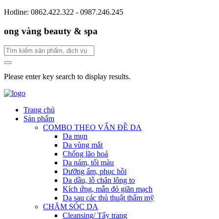
Hotline: 0862.422.322 - 0987.246.245
ong vàng beauty & spa
Please enter key search to display results.
Trang chủ
Sản phẩm
COMBO THEO VẤN ĐỀ DA
Da mụn
Da vùng mắt
Chống lão hoá
Da nám, tối màu
Dưỡng ẩm, phục hồi
Da dầu, lỗ chân lông to
Kích ứng, mẫn đỏ giãn mạch
Da sau các thủ thuật thẩm mỹ
CHĂM SÓC DA
Cleansing/ Tẩy trang