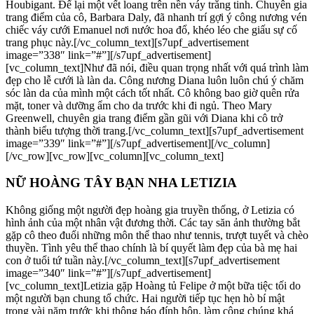
Houbigant. Để lại một vết loang trên nền váy trắng tinh. Chuyên gia
trang điểm của cô, Barbara Daly, đã nhanh trí gợi ý công nương vén
chiếc váy cưới Emanuel nơi nước hoa đổ, khéo léo che giấu sự cố
trang phục này.[/vc_column_text][s7upf_advertisement
image=”338″ link=”#”][/s7upf_advertisement]
[vc_column_text]Như đã nói, điều quan trọng nhất với quá trình làm
đẹp cho lễ cưới là làn da. Công nương Diana luôn luôn chú ý chăm
sóc làn da của mình một cách tốt nhất. Cô không bao giờ quên rửa
mặt, toner và dưỡng ẩm cho da trước khi đi ngủ. Theo Mary
Greenwell, chuyên gia trang điểm gần gũi với Diana khi cô trở
thành biểu tượng thời trang.[/vc_column_text][s7upf_advertisement
image=”339″ link=”#”][/s7upf_advertisement][/vc_column]
[/vc_row][vc_row][vc_column][vc_column_text]
NỮ HOÀNG TÂY BẠN NHA LETIZIA
Không giống một người đẹp hoàng gia truyền thống, ở Letizia có
hình ảnh của một nhân vật đương thời. Các tay săn ảnh thường bắt
gặp cô theo đuổi những môn thể thao như tennis, trượt tuyết và chèo
thuyền. Tình yêu thể thao chính là bí quyết làm đẹp của bà mẹ hai
con ở tuổi tứ tuần này.[/vc_column_text][s7upf_advertisement
image=”340″ link=”#”][/s7upf_advertisement]
[vc_column_text]Letizia gặp Hoàng tủ Felipe ở một bữa tiệc tối do
một người bạn chung tổ chức. Hai người tiếp tục hẹn hò bí mật
trong vài năm trước khi thông báo đính hôn, làm công chúng khá