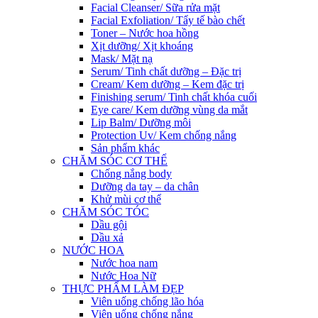
Facial Cleanser/ Sữa rửa mặt
Facial Exfoliation/ Tẩy tế bào chết
Toner – Nước hoa hồng
Xịt dưỡng/ Xịt khoáng
Mask/ Mặt nạ
Serum/ Tinh chất dưỡng – Đặc trị
Cream/ Kem dưỡng – Kem đặc trị
Finishing serum/ Tinh chất khóa cuối
Eye care/ Kem dưỡng vùng da mắt
Lip Balm/ Dưỡng môi
Protection Uv/ Kem chống nắng
Sản phẩm khác
CHĂM SÓC CƠ THỂ
Chống nắng body
Dưỡng da tay – da chân
Khử mùi cơ thể
CHĂM SÓC TÓC
Dầu gội
Dầu xả
NƯỚC HOA
Nước hoa nam
Nước Hoa Nữ
THỰC PHẨM LÀM ĐẸP
Viên uống chống lão hóa
Viên uống chống nắng